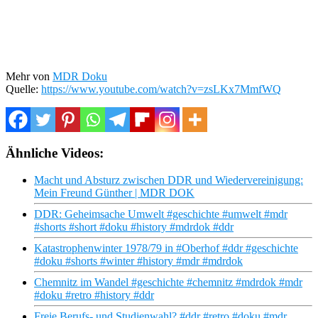
Mehr von
MDR Doku
Quelle:
https://www.youtube.com/watch?v=zsLKx7MmfWQ
Ähnliche Videos:
Macht und Absturz zwischen DDR und Wiedervereinigung:
Mein Freund Günther | MDR DOK
DDR: Geheimsache Umwelt #geschichte #umwelt #mdr
#shorts #short #doku #history #mdrdok #ddr
Katastrophenwinter 1978/79 in #Oberhof #ddr #geschichte
#doku #shorts #winter #history #mdr #mdrdok
Chemnitz im Wandel #geschichte #chemnitz #mdrdok #mdr
#doku #retro #history #ddr
Freie Berufs- und Studienwahl? #ddr #retro #doku #mdr