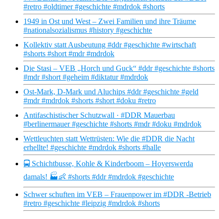
#retro #oldtimer #geschichte #mdrdok #shorts
1949 in Ost und West – Zwei Familien und ihre Träume
#nationalsozialismus #history #geschichte
Kollektiv statt Ausbeutung #ddr #geschichte #wirtschaft
#shorts #short #mdr #mdrdok
Die Stasi – VEB „Horch und Guck“ #ddr #geschichte #shorts
#mdr #short #geheim #diktatur #mdrdok
Ost-Mark, D-Mark und Aluchips #ddr #geschichte #geld
#mdr #mdrdok #shorts #short #doku #retro
Antifaschistischer Schutzwall · #DDR Mauerbau
#berlinermauer #geschichte #shorts #mdr #doku #mdrdok
Wettleuchten statt Wettrüsten: Wie die #DDR die Nacht
erhellte! #geschichte #mdrdok #shorts #halle
🚍 Schichtbusse, Kohle & Kinderboom – Hoyerswerda
damals! 🏭👶 #shorts #ddr #mdrdok #geschichte
Schwer schuften im VEB – Frauenpower im #DDR -Betrieb
#retro #geschichte #leipzig #mdrdok #shorts