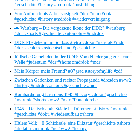
#geschichte #history #mdrdok #ausbildung
Von Aufbruch bis Arbeitslosigkeit #ddr #retro #doku
#geschichte #history #mdrdok #wiedervereinigung
🚗 Wartburg – Die vergessene Ikone der DDR? #wartburg
#ddr #shorts #geschichte #automobile #mdrdok
DDR Pflegeheim im Schloss #retro #doku #mdrdok #mdr
#ddr #schloss #ostdeutschland #geschichte
Jüdische Gemeinden in der DDR: Vom Niedergang zur neuen
Welle #judentum #ddr #shorts #mdrdok #mdr
Mein Körper, mein Freund? #37grad #storyofmylife #zdf
Zwischen Gedenken und rechter Propaganda #dresden #ww2
#history #mdrdok #shorts #geschichte #mdr
Bombardierung Dresdens 1945 #history #doku #geschichte
#mdrdok #shorts #ww2 #mdr #frauenkirche
1945 – Deutschlands Städte in Trümmern #history #mdrdok
#geschichte #doku #wiederaufbau #shorts
Hitlers Volk – 8 Schicksale, eine Diktatur #geschichte #shorts
#diktatur #mdrdok #ns #ww2 #history