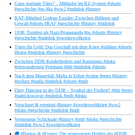
Ganz normale Täter? – Mitläufer im KZ-System #shorts
#geschichte #ns #kz #ww2 #mdrdok #history
RAF-Mitglied Gudrun Ensslin: Zwischen Bildung und
Gewalt #shorts #RAF #geschichte #history #mdrdok
1938: Turnfest als Nazi-Propaganda #ns #shorts #history
#geschichte #mdrdok #zweiterweltkrieg
Töten für Geld: Das Geschäft mit dem Krieg #söldner #shorts
#krieg #mdrdok #history #geschichte
Zwischen DDR-Kinderliedern und Rassismus #doku
#einwanderung #vietnam #ddr #mdrdok #shorts
Nach dem Mauerfall: Mafia in Erfurt #crime #retro #history
#polizei #mafia #mdrdok #shorts #mdr
Dirty Dancing in der DDR – Symbol der Freiheit? #ddr #retro
#patrickswayze #mdrdok #mdr #doku
Verscharrt & vermisst #history #zweiterweltkrieg #ww2
#doku #geschichte #mdrdok #mdr
Vergessene Schicksale #history #mdr #doku #geschichte
#mdrdok #ww2 #zweiterweltkrieg
🚚 #Barkas & #Framo: Die vergessenen Helden der #DDR