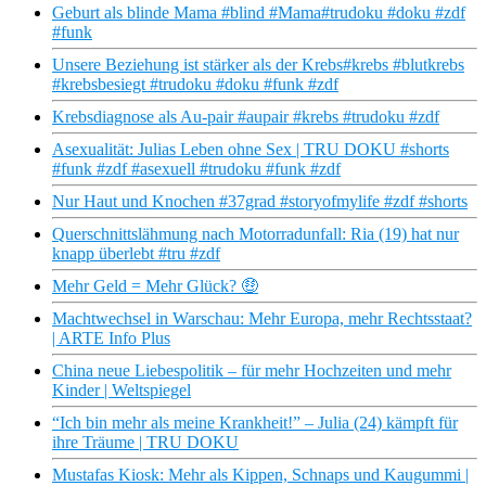
Geburt als blinde Mama #blind #Mama#trudoku #doku #zdf
#funk
Unsere Beziehung ist stärker als der Krebs#krebs #blutkrebs
#krebsbesiegt #trudoku #doku #funk #zdf
Krebsdiagnose als Au-pair #aupair #krebs #trudoku #zdf
Asexualität: Julias Leben ohne Sex | TRU DOKU #shorts
#funk #zdf #asexuell #trudoku #funk #zdf
Nur Haut und Knochen #37grad #storyofmylife #zdf #shorts
Querschnittslähmung nach Motorradunfall: Ria (19) hat nur
knapp überlebt #tru #zdf
Mehr Geld = Mehr Glück? 🤑
Machtwechsel in Warschau: Mehr Europa, mehr Rechtsstaat?
| ARTE Info Plus
China neue Liebespolitik – für mehr Hochzeiten und mehr
Kinder | Weltspiegel
“Ich bin mehr als meine Krankheit!” – Julia (24) kämpft für
ihre Träume | TRU DOKU
Mustafas Kiosk: Mehr als Kippen, Schnaps und Kaugummi |