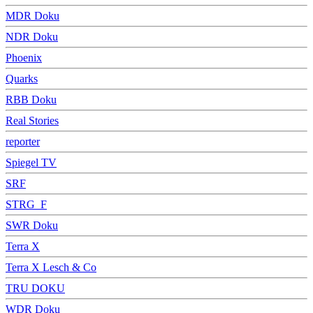
MDR Doku
NDR Doku
Phoenix
Quarks
RBB Doku
Real Stories
reporter
Spiegel TV
SRF
STRG_F
SWR Doku
Terra X
Terra X Lesch & Co
TRU DOKU
WDR Doku