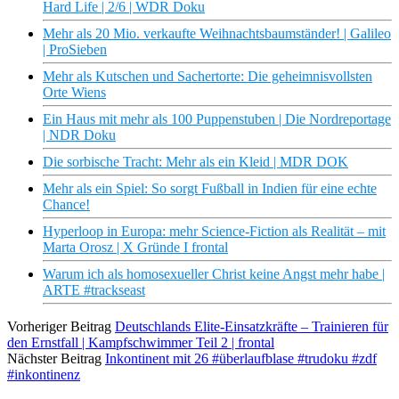
Hard Life | 2/6 | WDR Doku
Mehr als 20 Mio. verkaufte Weihnachtsbaumständer! | Galileo
| ProSieben
Mehr als Kutschen und Sachertorte: Die geheimnisvollsten
Orte Wiens
Ein Haus mit mehr als 100 Puppenstuben | Die Nordreportage
| NDR Doku
Die sorbische Tracht: Mehr als ein Kleid | MDR DOK
Mehr als ein Spiel: So sorgt Fußball in Indien für eine echte
Chance!
Hyperloop in Europa: mehr Science-Fiction als Realität – mit
Marta Orosz | X Gründe I frontal
Warum ich als homosexueller Christ keine Angst mehr habe |
ARTE #trackseast
Vorheriger Beitrag
Deutschlands Elite-Einsatzkräfte – Trainieren für
den Ernstfall | Kampfschwimmer Teil 2 | frontal
Nächster Beitrag
Inkontinent mit 26 #überlaufblase #trudoku #zdf
#inkontinenz