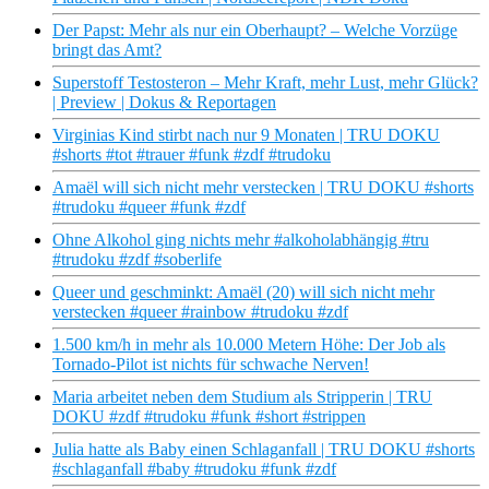
Der Papst: Mehr als nur ein Oberhaupt? – Welche Vorzüge
bringt das Amt?
Superstoff Testosteron – Mehr Kraft, mehr Lust, mehr Glück?
| Preview | Dokus & Reportagen
Virginias Kind stirbt nach nur 9 Monaten | TRU DOKU
#shorts #tot #trauer #funk #zdf #trudoku
Amaël will sich nicht mehr verstecken | TRU DOKU #shorts
#trudoku #queer #funk #zdf
Ohne Alkohol ging nichts mehr #alkoholabhängig #tru
#trudoku #zdf #soberlife
Queer und geschminkt: Amaël (20) will sich nicht mehr
verstecken #queer #rainbow #trudoku #zdf
1.500 km/h in mehr als 10.000 Metern Höhe: Der Job als
Tornado-Pilot ist nichts für schwache Nerven!
Maria arbeitet neben dem Studium als Stripperin | TRU
DOKU #zdf #trudoku #funk #short #strippen
Julia hatte als Baby einen Schlaganfall | TRU DOKU #shorts
#schlaganfall #baby #trudoku #funk #zdf