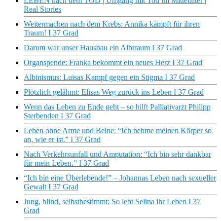
LEBEN nach dem TOD | Umgang mit Tod im Mittelalter |
Real Stories
Weitermachen nach dem Krebs: Annika kämpft für ihren
Traum! I 37 Grad
Darum war unser Hausbau ein Albtraum I 37 Grad
Organspende: Franka bekommt ein neues Herz I 37 Grad
Albinismus: Luisas Kampf gegen ein Stigma I 37 Grad
Plötzlich gelähmt: Elisas Weg zurück ins Leben I 37 Grad
Wenn das Leben zu Ende geht – so hilft Palliativarzt Philipp
Sterbenden I 37 Grad
Leben ohne Arme und Beine: “Ich nehme meinen Körper so
an, wie er ist.” I 37 Grad
Nach Verkehrsunfall und Amputation: “Ich bin sehr dankbar
für mein Leben.” I 37 Grad
“Ich bin eine Überlebende!” – Johannas Leben nach sexueller
Gewalt I 37 Grad
Jung, blind, selbstbestimmt: So lebt Selina ihr Leben I 37
Grad