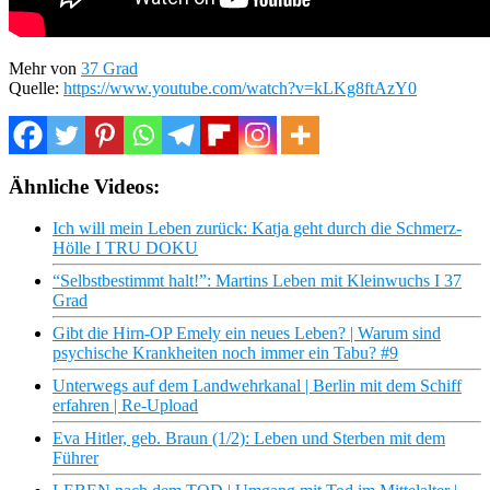
Mehr von
37 Grad
Quelle:
https://www.youtube.com/watch?v=kLKg8ftAzY0
Ähnliche Videos:
Ich will mein Leben zurück: Katja geht durch die Schmerz-
Hölle I TRU DOKU
“Selbstbestimmt halt!”: Martins Leben mit Kleinwuchs I 37
Grad
Gibt die Hirn-OP Emely ein neues Leben? | Warum sind
psychische Krankheiten noch immer ein Tabu? #9
Unterwegs auf dem Landwehrkanal | Berlin mit dem Schiff
erfahren | Re-Upload
Eva Hitler, geb. Braun (1/2): Leben und Sterben mit dem
Führer