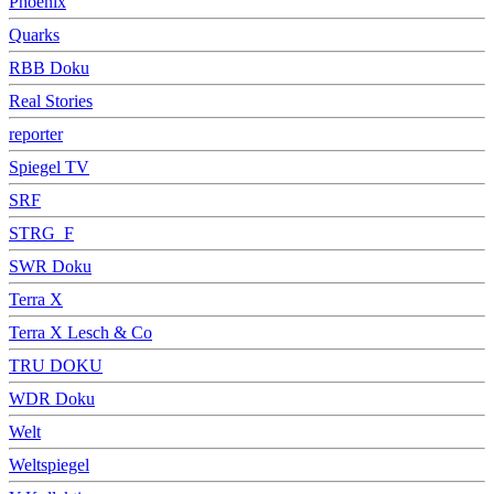
Phoenix
Quarks
RBB Doku
Real Stories
reporter
Spiegel TV
SRF
STRG_F
SWR Doku
Terra X
Terra X Lesch & Co
TRU DOKU
WDR Doku
Welt
Weltspiegel