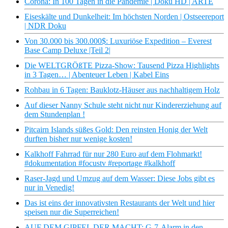
Corona: In 100 Tagen in die Pandemie | Doku HD | ARTE
Eiseskälte und Dunkelheit: Im höchsten Norden | Ostseereport
| NDR Doku
Von 30.000 bis 300.000$: Luxuriöse Expedition – Everest
Base Camp Deluxe |Teil 2|
Die WELTGRÖßTE Pizza-Show: Tausend Pizza Highlights
in 3 Tagen… | Abenteuer Leben | Kabel Eins
Rohbau in 6 Tagen: Bauklotz-Häuser aus nachhaltigem Holz
Auf dieser Nanny Schule steht nicht nur Kindererziehung auf
dem Stundenplan !
Pitcairn Islands süßes Gold: Den reinsten Honig der Welt
durften bisher nur wenige kosten!
Kalkhoff Fahrrad für nur 280 Euro auf dem Flohmarkt!
#dokumentation #focustv #reportage #kalkhoff
Raser-Jagd und Umzug auf dem Wasser: Diese Jobs gibt es
nur in Venedig!
Das ist eins der innovativsten Restaurants der Welt und hier
speisen nur die Superreichen!
AUF DEM GIPFEL DER MACHT: G-7-Alarm in den