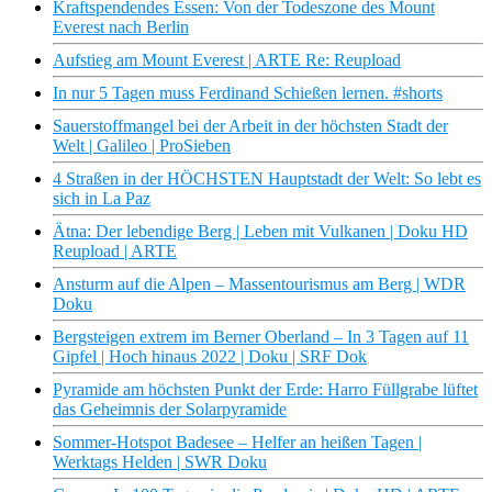
Kraftspendendes Essen: Von der Todeszone des Mount
Everest nach Berlin
Aufstieg am Mount Everest | ARTE Re: Reupload
In nur 5 Tagen muss Ferdinand Schießen lernen. #shorts
Sauerstoffmangel bei der Arbeit in der höchsten Stadt der
Welt | Galileo | ProSieben
4 Straßen in der HÖCHSTEN Hauptstadt der Welt: So lebt es
sich in La Paz
Ätna: Der lebendige Berg | Leben mit Vulkanen | Doku HD
Reupload | ARTE
Ansturm auf die Alpen – Massentourismus am Berg | WDR
Doku
Bergsteigen extrem im Berner Oberland – In 3 Tagen auf 11
Gipfel | Hoch hinaus 2022 | Doku | SRF Dok
Pyramide am höchsten Punkt der Erde: Harro Füllgrabe lüftet
das Geheimnis der Solarpyramide
Sommer-Hotspot Badesee – Helfer an heißen Tagen |
Werktags Helden | SWR Doku