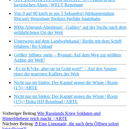
bayerischen Alpen | WELT Reportage
Von 0 auf 90 km/h in nur 5 Sekunden! #dokumentation
#focustv #reportage #polizei #gefahr #autobahn
800m Abgrund-Abenteuer: „Galileo“ auf der Suche nach dem
gefährlichsten Ort der Welt
Unterwegs auf dem Landwehrkanal | Berlin mit dem Schiff
erfahren | Re-Upload
Größer, billiger, mehr – Ryanair: Auf dem Weg zur größten
Airline der Welt?
„Es ist K*cke, aber sie ist Gold wert!“ – Auf den Spuren
eines der teuersten Kaffees der Welt
Nicht nur im Süden: Der Kampf gegen die Wüste | Roots
(1/5) | ARTE
Nicht nur im Süden: Der Kampf gegen die Wüste | Roots
(1/5) | Doku HD Reupload | ARTE
Vorheriger Beitrag
Wie Russlands Krieg Soldaten und
Hinterbliebene reich macht | ARTE
Nächster Beitrag
🥤Eine Limonade, die nach dem Öffnen sofort
kristallisiert?!