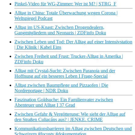
Pinkel-Video für WG-Zimmer: Wer ist M? | STRG_F
Alltag in China: Totale Überwachung wegen Corona |
Weltspiegel Podcast
Alltag im US-Knast: Zwischen Drogendealern,
Gangmitgliedern und Neonazis | ZDFinfo Doku
Zwischen Leben und Tod: Der Alltag auf einer Intensivstation
| Die Klinik | Kabel Eins
Zwischen Freiheit und Frust: Trucker-Alltag in Amerika |
ZDFinfo Doku
Alltag mit Crystal-Sucht: Zwischen Paranoia und der
Hoffnung auf ein besseres Leben I Frage-Special
Alltag zwischen Baumpflege und Pizzaofen | Die
Nordreportage | NDR Doku
Faszination Goldsuche: Ein Familienvater zwischen
Abenteuer und Alltag I 37 Grad
Zwischen Gefahr & Vergötterung: Wie sieht der Alltag auf
den Straßen Culiacáns aus? | JENKE. CRIME
Kommunikationsbarrieren im Alltag zwischen Deutschen und
Schweizern #focustv #dokumentation