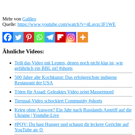
Mehr von
Galileo
Quelle:
https://www.youtube.com/watch?v=4Lavzc3F1WE
Ähnliche Videos:
Teilt das Video mit Leuten, denen noch nicht klar ist, wie
gefährlich ein BBL ist! #shorts
500 Jahre alte Kochkunst: Das erfolgreichste indigene
Restaurant der USA
Töten für Assad: Geleaktes Video zeigt Massermord
Tierqual-Video schockiert Community #shorts
Krieg ohne Ausweg? Ein Jahr nach Russlands Angriff auf die
Ukraine | Youtube-Live
#POV: Du hast Hunger und schaust dir leckere Gerichte auf
YouTube an 🍲