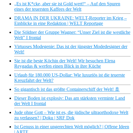
„Es ist K*cke, aber sie ist Gold wert!“ – Auf den Spuren
eines der teuersten Kaffees der Welt
DRAMA IN DER UKRAINE: WELT-Reporter im Krieg –
Einblicke in eine Redaktion | WELT Reportage
Die Söldner der Gruppe Wagner: “Unser Ziel ist die westliche
Welt” I frontal
Virtuoses Modegenie: Das ist der jüngster Modedesigner der
Welt!
Sie ist die beste Köchin der Welt! Wir besuchen Elena
Reygadas & werfen einen Blick in ihre Küche
Urlaub für 180.000 US-Dollar: Wie luxuriös ist die teuerste
Kreuzfahrt der Welt?
So gigantisch ist das größte Containerschiff der Welt! 🚢
Dieser Boden ist explosiv: Das am stärksten verminte Land
der Welt I frontal
Jude ohne Gott – Wie ist es, die jüdische ultraorthodoxe Welt
zu verlassen? | Doku | SRF Dok
Ist Genuss in einer ungerechten Welt möglich? | Offene Ideen
| ARTE