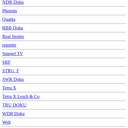
NDR Doku
Phoenix
Quarks
RBB Doku
Real Stories
reporter
Spiegel TV
SRF
STRG_F
SWR Doku
Terra X
Terra X Lesch & Co
TRU DOKU
WDR Doku
Welt