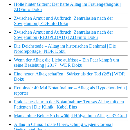
Hölle hinter Gittern: Der harte Alltag im Frauengefängnis |
ZDFinfo Doku
Zwischen Armut und Aufbruch: Zentralasien nach der
Sowjetunion | ZDFinfo Doku
Zwischen Armut und Aufbruch: Zentralasien nach der
Sowjetunion (REUPLOAD) | ZDFinfo Doku
Die Deichstraße – Alltag im historischen Denkmal | Die
Nordreportage | NDR Doku
Wenn der Alltag die Liebe auffrisst – Ein Paar kämpft um
seine Beziehung | 2017 | WDR Doku
Eine neuen Alltag schaffen | Stärker als der Tod (2/5) | WDR
Doku
Reupload: 40 Mal Notaufnahme – Alltag als Hypochonderin |
reporter
Praktisches Jahr in der Notaufnahme: Teresas Alltag mit den
Patienten | Die Klinik | Kabel Eins
Mama ohne Beine: So bewältigt Hülya ihren Alltag I 37 Grad
Alltag in China: Totale Überwachung wegen Corona |
Weltspiegel Podcast