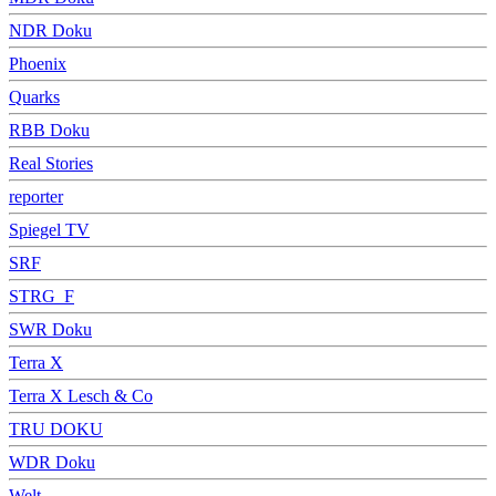
NDR Doku
Phoenix
Quarks
RBB Doku
Real Stories
reporter
Spiegel TV
SRF
STRG_F
SWR Doku
Terra X
Terra X Lesch & Co
TRU DOKU
WDR Doku
Welt