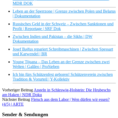
MDR DOK
Leben an der Sperrzone | Grenze zwischen Polen und Belarus
| Dokumentation
Russisches Geld in der Schweiz – Zwischen Sanktionen und
Profit | Reportage | SRF Dok
Zwischen Indien und Pakistan – die Sikhs | DW
Dokumentation
Josef Bajfus repariert Schreibmaschinen | Zwischen Spessart
und Karwendel | BR
Young Tijuana – Das Leben an der Grenze zwischen zwei
Welten | Galileo | ProSieben
Ich bin fürs Schützenfest geboren! Schützenverein zwischen
Tradition & Vorurteil | Y-Kollektiv
Vorheriger Beitrag
Angeln in Schleswig-Holstein: Die Hrubeschs
am Haken | NDR Doku
Nächster Beitrag
Fleisch aus dem Labor | Wen dürfen wir essen?
(4/5) | ARTE
Sender & Sendungen