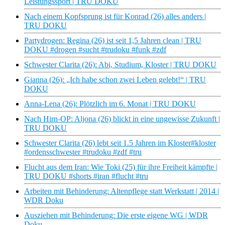
Leistungssport | TRU DOKU
Nach einem Kopfsprung ist für Konrad (26) alles anders |
TRU DOKU
Partydrogen: Regina (26) ist seit 1,5 Jahren clean | TRU
DOKU #drogen #sucht #trudoku #funk #zdf
Schwester Clarita (26): Abi, Studium, Kloster | TRU DOKU
Gianna (26): „Ich habe schon zwei Leben gelebt!“ | TRU
DOKU
Anna-Lena (26): Plötzlich im 6. Monat | TRU DOKU
Nach Hirn-OP: Aljona (26) blickt in eine ungewisse Zukunft |
TRU DOKU
Schwester Clarita (26) lebt seit 1.5 Jahren im Kloster#kloster
#ordensschwester #trudoku #zdf #tru
Flucht aus dem Iran: Wie Toki (25) für ihre Freiheit kämpfte |
TRU DOKU #shorts #iran #flucht #tru
Arbeiten mit Behinderung: Altenpflege statt Werkstatt | 2014 |
WDR Doku
Ausziehen mit Behinderung: Die erste eigene WG | WDR
Doku