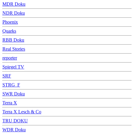
MDR Doku
NDR Doku
Phoenix
Quarks
RBB Doku
Real Stories
reporter
Spiegel TV
SRF
STRG_F
SWR Doku
Terra X
Terra X Lesch & Co
TRU DOKU
WDR Doku