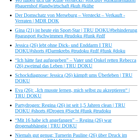
Wo haben sich die Kühe versteckt? #focustv #dokumentation
#bauernhof #landwirtschaft #kuh #kühe
Der Domschatz von Merseburg – Versteckt – Verkauft -
Verraten | MDR DOK
Gina (21) ist heute ein Sport-Star | TRU DOKU#behinderung
#parasport #schwimmen #trudoku #funk #zdf
Jessica (26) lebt ohne Dick- und Enddarm I TRU
DOKU#shorts #Darmkrebs #trudoku #zdf #funk #doku
“Ich hätte fast aufgegeben” – Vater und Onkel retten Rebecca
(26) zweimal das Leben | TRU DOKU
Schockdiagnose: Jessica (26) kämpft ums Überleben | TRU
DOKU
Eva (26): „Ich musste lernen, mich selbst zu akzeptieren“ |
TRU DOKU
Partydrogen: Regina (26) ist seit 1,5 Jahren clean | TRU
DOKU #shorts #Drogen #Sucht #funk #trudoku
“Mit 16 habe ich angefangen” – Regina (26) war
drogenabhängig | TRU DOKU
Niemals gut genug: Turnerin Pauline (26) über Druck im