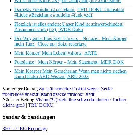
Wo ist unser Kind? #37grad #storyofmylife #zdf #shorts
Danielas Freundin ist ein Mann | TRU DOKU #transition
#Liebe #Beziehung #trudoku #funk #zdf
Plötzlich ist alles anders: Unser Kind ist schwerbehindert |
Zusammen stark (1/3) | WDR Doku
Der Weg eines Plus-Size Tänzers – No size – Mein Körper,
mein Tanz | Close up | doku reportage
Mein Körper! Mein Leben! #shorts | ARTE
Poledance · Mein Körper – Mein Statement | MDR DOK
Mein Koerper Mein Geruchssinn Wenn man nichts riechen
kann | Doku ARD Wissen | ARD 2023
Vorheriger Beitrag
Zu spät bemerkt: Fast tot wegen Zecke
#borreliose #herzstillstand #zecke #trudoku #zdf
Nächster Beitrag
Vivian (22) zieht ihre schwerbehinderte Tochter
alleine groß | TRU DOKU
Sender & Sendungen
360° – GEO Reportage