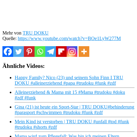
Mehr von
TRU DOKU
Quelle:
https://www.youtube.com/watch?v=BOe1LyW277M
Ähnliche Videos:
Happy Family? Nico (23) und seinem Sohn Finn I TRU
DOKU #alleinerziehend #papa #trudoku #funk #zdf
Alleinerziehend & Mama mit 15 #Mama #trudoku #doku
#zdf #funk
Gina (21) ist heute ein Sport-Star | TRU DOKU#behinderung
#parasport #schwimmen #trudoku #funk #zdf
Mein Kind ist verstorben | TRU DOKU #unfall #tod #funk
#trudoku #shorts #zdf
Mama wird zum Pflegefall: Was bin ich meinen Eltern