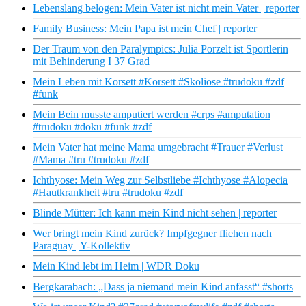
Lebenslang belogen: Mein Vater ist nicht mein Vater | reporter
Family Business: Mein Papa ist mein Chef | reporter
Der Traum von den Paralympics: Julia Porzelt ist Sportlerin
mit Behinderung I 37 Grad
Mein Leben mit Korsett #Korsett #Skoliose #trudoku #zdf
#funk
Mein Bein musste amputiert werden #crps #amputation
#trudoku #doku #funk #zdf
Mein Vater hat meine Mama umgebracht #Trauer #Verlust
#Mama #tru #trudoku #zdf
Ichthyose: Mein Weg zur Selbstliebe #Ichthyose #Alopecia
#Hautkrankheit #tru #trudoku #zdf
Blinde Mütter: Ich kann mein Kind nicht sehen | reporter
Wer bringt mein Kind zurück? Impfgegner fliehen nach
Paraguay | Y-Kollektiv
Mein Kind lebt im Heim | WDR Doku
Bergkarabach: „Dass ja niemand mein Kind anfasst“ #shorts