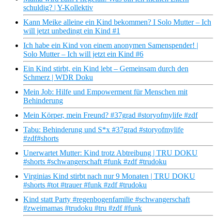
schuldig? | Y-Kollektiv
Kann Meike alleine ein Kind bekommen? I Solo Mutter – Ich
will jetzt unbedingt ein Kind #1
Ich habe ein Kind von einem anonymen Samenspender! |
Solo Mutter – Ich will jetzt ein Kind #6
Ein Kind stirbt, ein Kind lebt – Gemeinsam durch den
Schmerz | WDR Doku
Mein Job: Hilfe und Empowerment für Menschen mit
Behinderung
Mein Körper, mein Freund? #37grad #storyofmylife #zdf
Tabu: Behinderung und S*x #37grad #storyofmylife
#zdf#shorts
Unerwartet Mutter: Kind trotz Abtreibung | TRU DOKU
#shorts #schwangerschaft #funk #zdf #trudoku
Virginias Kind stirbt nach nur 9 Monaten | TRU DOKU
#shorts #tot #trauer #funk #zdf #trudoku
Kind statt Party #regenbogenfamilie #schwangerschaft
#zweimamas #trudoku #tru #zdf #funk