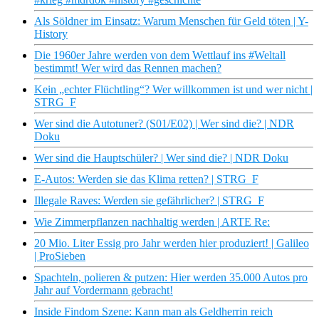
Als Söldner im Einsatz: Warum Menschen für Geld töten | Y-
History
Die 1960er Jahre werden von dem Wettlauf ins #Weltall
bestimmt! Wer wird das Rennen machen?
Kein „echter Flüchtling“? Wer willkommen ist und wer nicht |
STRG_F
Wer sind die Autotuner? (S01/E02) | Wer sind die? | NDR
Doku
Wer sind die Hauptschüler? | Wer sind die? | NDR Doku
E-Autos: Werden sie das Klima retten? | STRG_F
Illegale Raves: Werden sie gefährlicher? | STRG_F
Wie Zimmerpflanzen nachhaltig werden | ARTE Re:
20 Mio. Liter Essig pro Jahr werden hier produziert! | Galileo
| ProSieben
Spachteln, polieren & putzen: Hier werden 35.000 Autos pro
Jahr auf Vordermann gebracht!
Inside Findom Szene: Kann man als Geldherrin reich