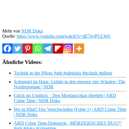
Mehr von
NDR Doku
Quelle:
https://www.youtube.com/watch?v=dE7iiyPULWA
Ähnliche Videos:
Technik in der Pflege #ndr #ndrdoku #technik #pflege
Schimmel im Haus: Gefahr in den eigenen vier Wänden | Die
Nordreportage | NDR
Glück im Unglück – Den Mordanschlag überlebt | ARD
Crime Time | NDR Doku
Wo ist Hilal? Das Verschwinden (Folge 1) | ARD Crime Time
| NDR Doku
ARD Crime Time-Dokuserie „MÖRDERISCHES DUO?“
#ndr #doku #crimetime