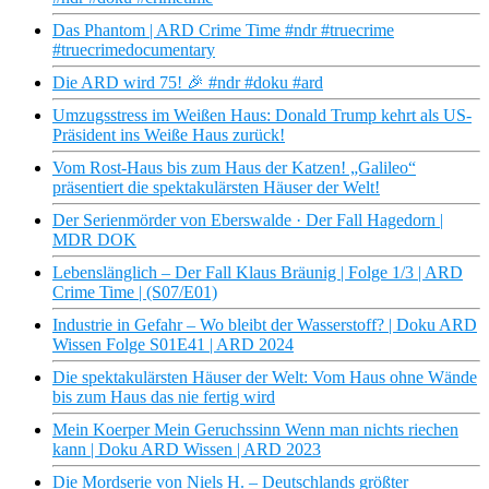
Das Phantom | ARD Crime Time #ndr #truecrime
#truecrimedocumentary
Die ARD wird 75! 🎉 #ndr #doku #ard
Umzugsstress im Weißen Haus: Donald Trump kehrt als US-
Präsident ins Weiße Haus zurück!
Vom Rost-Haus bis zum Haus der Katzen! „Galileo“
präsentiert die spektakulärsten Häuser der Welt!
Der Serienmörder von Eberswalde · Der Fall Hagedorn |
MDR DOK
Lebenslänglich – Der Fall Klaus Bräunig | Folge 1/3 | ARD
Crime Time | (S07/E01)
Industrie in Gefahr – Wo bleibt der Wasserstoff? | Doku ARD
Wissen Folge S01E41 | ARD 2024
Die spektakulärsten Häuser der Welt: Vom Haus ohne Wände
bis zum Haus das nie fertig wird
Mein Koerper Mein Geruchssinn Wenn man nichts riechen
kann | Doku ARD Wissen | ARD 2023
Die Mordserie von Niels H. – Deutschlands größter