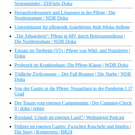
Serienmörder | ZDFinfo Doku
Herausforderungen und Lösungen in der Pflege | Die
Nordreportage | NDR Doku
Unterstützung für pflegende Angehörige #ndr #doku #pflege
„Die Alltagsfeen“: Pflege in MV durch Betreuungsdienst |
Die Nordreportage | NDR Doku
Einsatz im Tierheim (5/5) | Pflege von Wild- und Nutztieren |
Doku
Probezeit im Krankenhaus: Die Pflege-Klasse | WDR Doku
Tödliche Zivilcourage – Der Fall Brunner | Die Narbe | NDR
Doku
Von der Gastro in die Pflege: Neuanfang in der Pandemie I 37
Grad
Der Traum vom eigenen Campingplatz | Der Camping-Check
9 | doku | reisen
Russland: Urlaub im eigenen Land? | Weltspiegel Podcast
Hühner im eigenen Garten: Zwischen Kuscheln und Impfen |
Die Story | Kontrovers | BR24