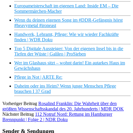
Europameisterschaft im eigenen Land: Inside EM – Die
Sommermärchen-Macher
Wenn du deinen eigenen Song im #DDR-Gefängnis hörst
#heavymetal #ironeast
Handwerk, Lehramt, Pflege: Wie wir wieder Fachkräfte
finden | WDR Doku
Top 5 Digitale Aussteiger: Von der eigenen Insel bis in die
Tiefen der Wüste | Galileo | ProSieben
Wer im Glashaus sitzt – wohnt darin! Ein autarkes Haus im
Gewächshaus
Pflege in Not | ARTE Re:
Daheim oder ins Heim? Wenn junge Menschen Pflege
brauchen I 37 Grad
Vorheriger Beitrag
Rosalind Franklin: Die Wahrheit über den
größten Wissenschaftsskandal des 20. Jahrhunderts | MDR DOK
Nächster Beitrag
112 Notruf Nord: Rettung im Hamburger
Brennpunkt | Folge 2 | NDR Doku
Sender & Sendungen