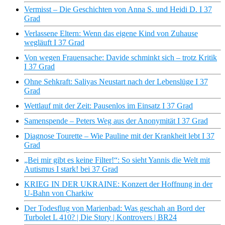
Vermisst – Die Geschichten von Anna S. und Heidi D. I 37
Grad
Verlassene Eltern: Wenn das eigene Kind von Zuhause
wegläuft I 37 Grad
Von wegen Frauensache: Davide schminkt sich – trotz Kritik
I 37 Grad
Ohne Sehkraft: Saliyas Neustart nach der Lebenslüge I 37
Grad
Wettlauf mit der Zeit: Pausenlos im Einsatz I 37 Grad
Samenspende – Peters Weg aus der Anonymität I 37 Grad
Diagnose Tourette – Wie Pauline mit der Krankheit lebt I 37
Grad
„Bei mir gibt es keine Filter!“: So sieht Yannis die Welt mit
Autismus I stark! bei 37 Grad
KRIEG IN DER UKRAINE: Konzert der Hoffnung in der
U-Bahn von Charkiw
Der Todesflug von Marienbad: Was geschah an Bord der
Turbolet L 410? | Die Story | Kontrovers | BR24