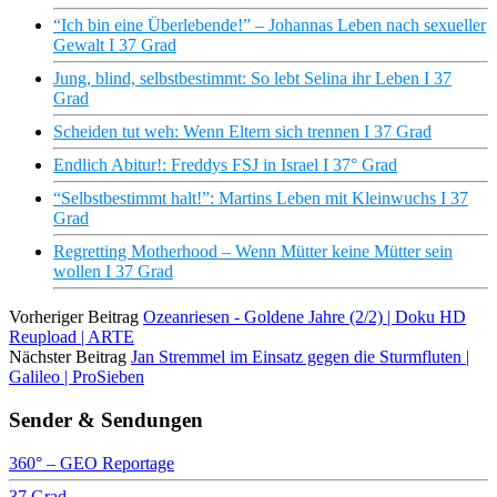
“Ich bin eine Überlebende!” – Johannas Leben nach sexueller
Gewalt I 37 Grad
Jung, blind, selbstbestimmt: So lebt Selina ihr Leben I 37
Grad
Scheiden tut weh: Wenn Eltern sich trennen I 37 Grad
Endlich Abitur!: Freddys FSJ in Israel I 37° Grad
“Selbstbestimmt halt!”: Martins Leben mit Kleinwuchs I 37
Grad
Regretting Motherhood – Wenn Mütter keine Mütter sein
wollen I 37 Grad
Vorheriger Beitrag
Ozeanriesen - Goldene Jahre (2/2) | Doku HD
Reupload | ARTE
Nächster Beitrag
Jan Stremmel im Einsatz gegen die Sturmfluten |
Galileo | ProSieben
Sender & Sendungen
360° – GEO Reportage
37 Grad