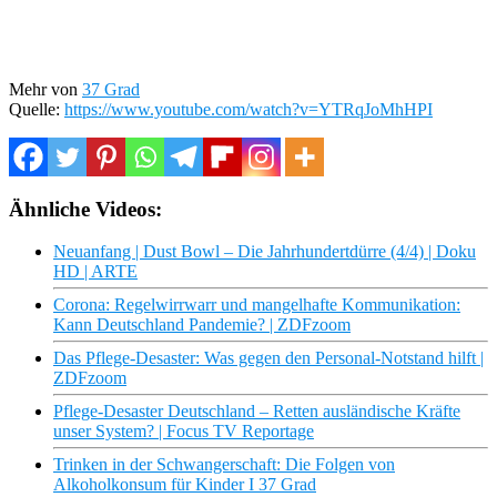
Mehr von
37 Grad
Quelle:
https://www.youtube.com/watch?v=YTRqJoMhHPI
Ähnliche Videos:
Neuanfang | Dust Bowl – Die Jahrhundertdürre (4/4) | Doku
HD | ARTE
Corona: Regelwirrwarr und mangelhafte Kommunikation:
Kann Deutschland Pandemie? | ZDFzoom
Das Pflege-Desaster: Was gegen den Personal-Notstand hilft |
ZDFzoom
Pflege-Desaster Deutschland – Retten ausländische Kräfte
unser System? | Focus TV Reportage
Trinken in der Schwangerschaft: Die Folgen von
Alkoholkonsum für Kinder I 37 Grad