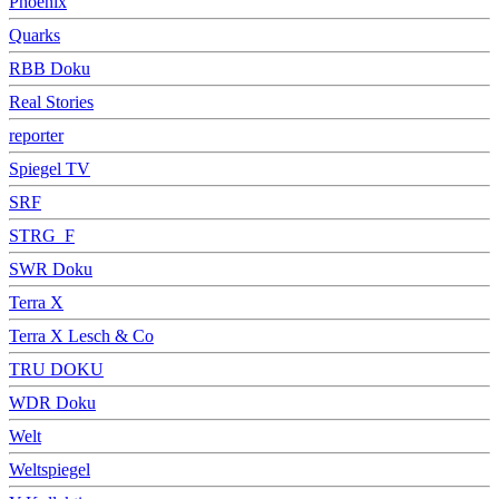
Phoenix
Quarks
RBB Doku
Real Stories
reporter
Spiegel TV
SRF
STRG_F
SWR Doku
Terra X
Terra X Lesch & Co
TRU DOKU
WDR Doku
Welt
Weltspiegel