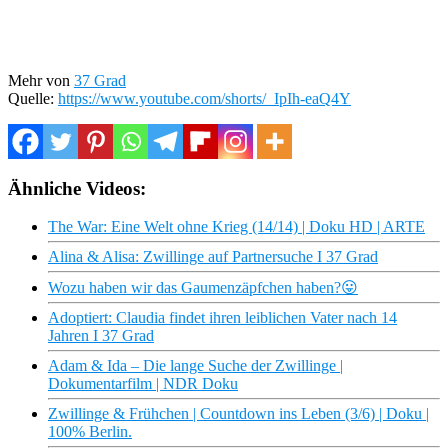
Mehr von
37 Grad
Quelle:
https://www.youtube.com/shorts/_IpIh-eaQ4Y
Ähnliche Videos:
The War: Eine Welt ohne Krieg (14/14) | Doku HD | ARTE
Alina & Alisa: Zwillinge auf Partnersuche I 37 Grad
Wozu haben wir das Gaumenzäpfchen haben?😛
Adoptiert: Claudia findet ihren leiblichen Vater nach 14
Jahren I 37 Grad
Adam & Ida – Die lange Suche der Zwillinge |
Dokumentarfilm | NDR Doku
Zwillinge & Frühchen | Countdown ins Leben (3/6) | Doku |
100% Berlin.