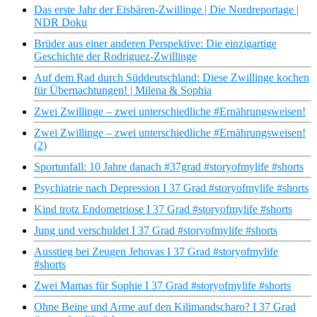
Das erste Jahr der Eisbären-Zwillinge | Die Nordreportage |
NDR Doku
Brüder aus einer anderen Perspektive: Die einzigartige
Geschichte der Rodriguez-Zwillinge
Auf dem Rad durch Süddeutschland: Diese Zwillinge kochen
für Übernachtungen! | Milena & Sophia
Zwei Zwillinge – zwei unterschiedliche #Ernährungsweisen!
Zwei Zwillinge – zwei unterschiedliche #Ernährungsweisen!
(2)
Sportunfall: 10 Jahre danach #37grad #storyofmylife #shorts
Psychiatrie nach Depression I 37 Grad #storyofmylife #shorts
Kind trotz Endometriose I 37 Grad #storyofmylife #shorts
Jung und verschuldet I 37 Grad #storyofmylife #shorts
Ausstieg bei Zeugen Jehovas I 37 Grad #storyofmylife
#shorts
Zwei Mamas für Sophie I 37 Grad #storyofmylife #shorts
Ohne Beine und Arme auf den Kilimandscharo? I 37 Grad