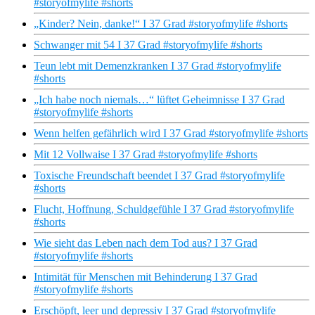
#storyofmylife #shorts
„Kinder? Nein, danke!“ I 37 Grad #storyofmylife #shorts
Schwanger mit 54 I 37 Grad #storyofmylife #shorts
Teun lebt mit Demenzkranken I 37 Grad #storyofmylife
#shorts
„Ich habe noch niemals…“ lüftet Geheimnisse I 37 Grad
#storyofmylife #shorts
Wenn helfen gefährlich wird I 37 Grad #storyofmylife #shorts
Mit 12 Vollwaise I 37 Grad #storyofmylife #shorts
Toxische Freundschaft beendet I 37 Grad #storyofmylife
#shorts
Flucht, Hoffnung, Schuldgefühle I 37 Grad #storyofmylife
#shorts
Wie sieht das Leben nach dem Tod aus? I 37 Grad
#storyofmylife #shorts
Intimität für Menschen mit Behinderung I 37 Grad
#storyofmylife #shorts
Erschöpft, leer und depressiv I 37 Grad #storyofmylife