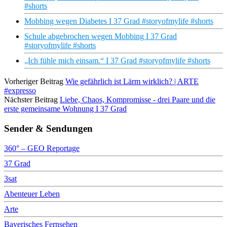
#shorts
Mobbing wegen Diabetes I 37 Grad #storyofmylife #shorts
Schule abgebrochen wegen Mobbing I 37 Grad
#storyofmylife #shorts
„Ich fühle mich einsam.“ I 37 Grad #storyofmylife #shorts
Vorheriger Beitrag
Wie gefährlich ist Lärm wirklich? | ARTE
#expresso
Nächster Beitrag
Liebe, Chaos, Kompromisse - drei Paare und die
erste gemeinsame Wohnung I 37 Grad
Sender & Sendungen
360° – GEO Reportage
37 Grad
3sat
Abenteuer Leben
Arte
Bayerisches Fernsehen