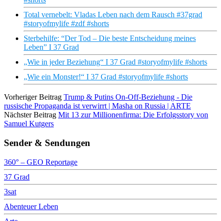
Total vernebelt: Vladas Leben nach dem Rausch #37grad
#storyofmylife #zdf #shorts
Sterbehilfe: “Der Tod – Die beste Entscheidung meines
Leben” I 37 Grad
„Wie in jeder Beziehung“ I 37 Grad #storyofmylife #shorts
„Wie ein Monster!“ I 37 Grad #storyofmylife #shorts
Vorheriger Beitrag
Trump & Putins On-Off-Beziehung - Die
russische Propaganda ist verwirrt | Masha on Russia | ARTE
Nächster Beitrag
Mit 13 zur Millionenfirma: Die Erfolgsstory von
Samuel Kutgers
Sender & Sendungen
360° – GEO Reportage
37 Grad
3sat
Abenteuer Leben