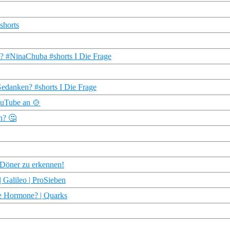
shorts
st? #NinaChuba #shorts I Die Frage
 Gedanken? #shorts I Die Frage
ouTube an 🍲
n? 🤔
n Döner zu erkennen!
 Galileo | ProSieben
che Hormone? | Quarks