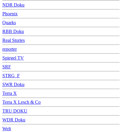
NDR Doku
Phoenix
Quarks
RBB Doku
Real Stories
reporter
Spiegel TV
SRF
STRG_F
SWR Doku
Terra X
Terra X Lesch & Co
TRU DOKU
WDR Doku
Welt