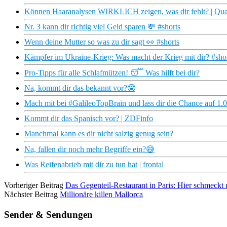
Können Haaranalysen WIRKLICH zeigen, was dir fehlt? | Qua
Nr. 3 kann dir richtig viel Geld sparen 💸 #shorts
Wenn deine Mutter so was zu dir sagt 👀 #shorts
Kämpfer im Ukraine-Krieg: Was macht der Krieg mit dir? #shor
Pro-Tipps für alle Schlafmützen! 😴 Was hilft bei dir?
Na, kommt dir das bekannt vor?🤓
Mach mit bei #GalileoTopBrain und lass dir die Chance auf 1.
Kommt dir das Spanisch vor? | ZDFinfo
Manchmal kann es dir nicht salzig genug sein?
Na, fallen dir noch mehr Begriffe ein?😅
Was Reifenabrieb mit dir zu tun hat | frontal
Vorheriger Beitrag
Das Gegenteil-Restaurant in Paris: Hier schmeckt n
Nächster Beitrag
Millionäre killen Mallorca
Sender & Sendungen