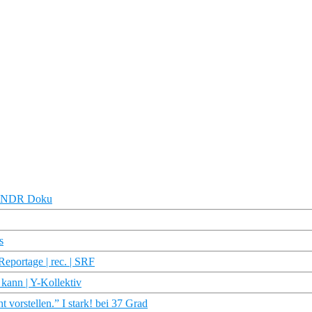
 | NDR Doku
s
eportage | rec. | SRF
 kann | Y-Kollektiv
t vorstellen.” I stark! bei 37 Grad