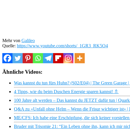
Mehr von
Galileo
Quelle:
https://www.youtube.com/shorts/_1GR3_RK5O4
Ähnliche Videos:
Was kannst du tun fürs Huhn? (S02/E04) | The Green Garage
4 Tipps, wie du beim Duschen Energie sparen kannst! 🚿
100 Jahre alt werden – Das kannst du JETZT dafür tun | Quark
Q&A zu «Unfall ohne Helm – Wenn die Frisur wichtiger ist» | R
ME/CFS: Ich habe eine Erschöpfung, die sich keiner vorstellen
Bruder mit Trisomie 21: ​​“Ein Leben ohne ihn, kann ich mir nich