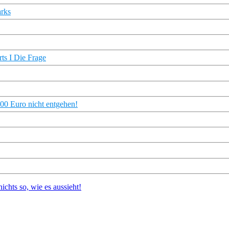
rks
ts I Die Frage
000 Euro nicht entgehen!
ichts so, wie es aussieht!