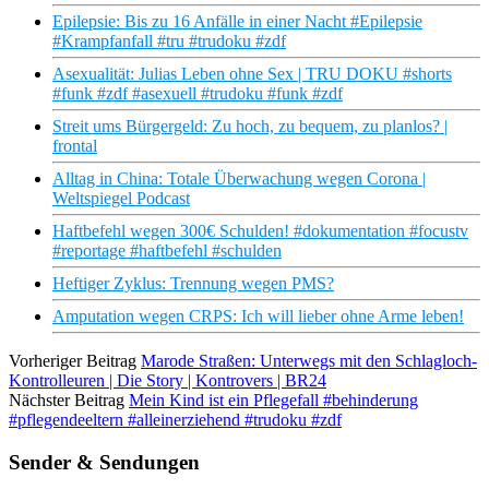
Epilepsie: Bis zu 16 Anfälle in einer Nacht #Epilepsie
#Krampfanfall #tru #trudoku #zdf
Asexualität: Julias Leben ohne Sex | TRU DOKU #shorts
#funk #zdf #asexuell #trudoku #funk #zdf
Streit ums Bürgergeld: Zu hoch, zu bequem, zu planlos? |
frontal
Alltag in China: Totale Überwachung wegen Corona |
Weltspiegel Podcast
Haftbefehl wegen 300€ Schulden! #dokumentation #focustv
#reportage #haftbefehl #schulden
Heftiger Zyklus: Trennung wegen PMS?
Amputation wegen CRPS: Ich will lieber ohne Arme leben!
Vorheriger Beitrag
Marode Straßen: Unterwegs mit den Schlagloch-
Kontrolleuren | Die Story | Kontrovers | BR24
Nächster Beitrag
Mein Kind ist ein Pflegefall #behinderung
#pflegendeeltern #alleinerziehend #trudoku #zdf
Sender & Sendungen