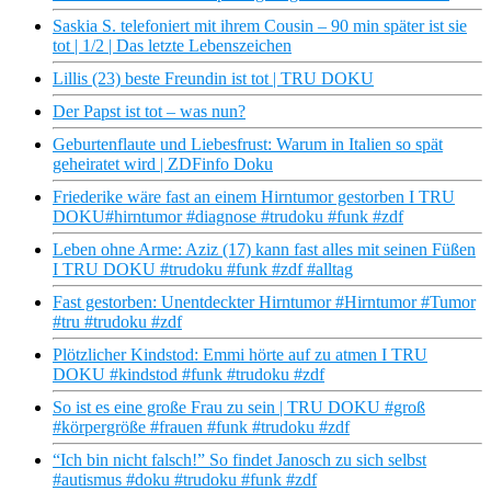
Saskia S. telefoniert mit ihrem Cousin – 90 min später ist sie
tot | 1/2 | Das letzte Lebenszeichen
Lillis (23) beste Freundin ist tot | TRU DOKU
Der Papst ist tot – was nun?
Geburtenflaute und Liebesfrust: Warum in Italien so spät
geheiratet wird | ZDFinfo Doku
Friederike wäre fast an einem Hirntumor gestorben I TRU
DOKU#hirntumor #diagnose #trudoku #funk #zdf
Leben ohne Arme: Aziz (17) kann fast alles mit seinen Füßen
I TRU DOKU #trudoku #funk #zdf #alltag
Fast gestorben: Unentdeckter Hirntumor #Hirntumor #Tumor
#tru #trudoku #zdf
Plötzlicher Kindstod: Emmi hörte auf zu atmen I TRU
DOKU #kindstod #funk #trudoku #zdf
So ist es eine große Frau zu sein | TRU DOKU #groß
#körpergröße #frauen #funk #trudoku #zdf
“Ich bin nicht falsch!” So findet Janosch zu sich selbst
#autismus #doku #trudoku #funk #zdf