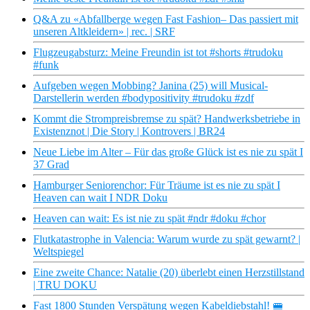
Q&A zu «Abfallberge wegen Fast Fashion– Das passiert mit
unseren Altkleidern» | rec. | SRF
Flugzeugabsturz: Meine Freundin ist tot #shorts #trudoku
#funk
Aufgeben wegen Mobbing? Janina (25) will Musical-
Darstellerin werden #bodypositivity #trudoku #zdf
Kommt die Strompreisbremse zu spät? Handwerksbetriebe in
Existenznot | Die Story | Kontrovers | BR24
Neue Liebe im Alter – Für das große Glück ist es nie zu spät I
37 Grad
Hamburger Seniorenchor: Für Träume ist es nie zu spät I
Heaven can wait I NDR Doku
Heaven can wait: Es ist nie zu spät #ndr #doku #chor
Flutkatastrophe in Valencia: Warum wurde zu spät gewarnt? |
Weltspiegel
Eine zweite Chance: Natalie (20) überlebt einen Herzstillstand
| TRU DOKU
Fast 1800 Stunden Verspätung wegen Kabeldiebstahl! 🚝