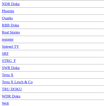
NDR Doku
Phoenix
Quarks
RBB Doku
Real Stories
reporter
Spiegel TV
SRF
STRG_F
SWR Doku
Terra X
Terra X Lesch & Co
TRU DOKU
WDR Doku
Welt