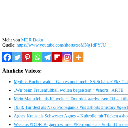
Mehr von
MDR Doku
Quelle:
https://www.youtube.com/shorts/xoMNg1dPYJU
Ähnliche Videos:
Mythos Buchenwald – Gab es noch mehr SS-Schätze? #kz #sho
„Wir beim Frauenfußball wollen begeistern.“ #shorts | ARTE
Mein Mann lebt als KI weiter · #mdrdok #ardwissen #ki #ai #l
1938: Turnfest als Nazi-Propaganda #ns #shorts #history #ges
Agnes Kraus als Schwester Agnes – Kultrolle mit Tücken #sho
Was aus #DDR-Baggern wurde: #Ferropolis als Vorbild für de