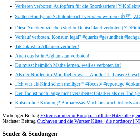
Verlieren verboten: Aufopfern für die Sportkarriere | Y-Kollekti
Sollten Handys im Schulunterricht verboten werden? 👍👎 | 
Diese Autokennzeichen sind in Deutschland verboten | ZDFin
Verkauf verboten, Konsum legal? #quarks #gesundheit #lachga
TikTok ist in Albanien verboten!
Auch das ist in Afghanistan verboten!
Du musst heimlich Mathe lernen, weil es verboten ist!
Als der Norden im Mondfieber war – Apollo 11 | Unsere Ges
„Ich war als Kind schon molliger!“ #focustv #reportage #doku
Der Tod ist noch lange nicht verarbeitet | Stärker als der Tod
Kaiser ohne Krönung? Barbarossas Machtanspruch #shorts #mdr
Vorheriger Beitrag
Extremsommer in Europa: Trifft die Hitze alle gl
Nächster Beitrag
Cuxhaven und die Wurster Küste | die nordstory |
Sender & Sendungen