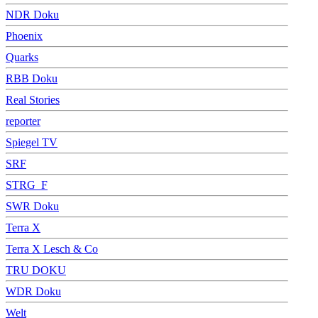
NDR Doku
Phoenix
Quarks
RBB Doku
Real Stories
reporter
Spiegel TV
SRF
STRG_F
SWR Doku
Terra X
Terra X Lesch & Co
TRU DOKU
WDR Doku
Welt