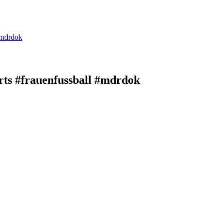
#mdrdok
rts #frauenfussball #mdrdok