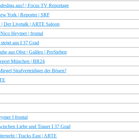
undesliga aus? | Focus TV Reportage
ew York | Reporter | SRF
l? | Der Livetalk | ARTE Saloon
 Nico Heymer | frontal
steigt aus I 37 Grad
uhe aus Obst | Galileo | ProSieben
 report München | BR24
Miegel Strafverteidiger der Bösen?
RTE
ymer I frontal
 zwischen Liebe und Trauer I 37 Grad
tergeht | Tracks East | ARTE