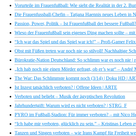
Vorurteile im Frauenfußball: Wie sieht die Realität in der 2. B
Die Frauenfussball-Chefin – Tatjana Haennis neues Leben in N
Passion, Power, Politik – Ist Frauenfußball der bessere Fußbal
Wieso der Frauenfußball sein eigenes Ding machen sollte – mit
“Ich war das Spiel und das Spiel war ich!” – Profi-Gamer Felix 
Obst mit Füßen treten war noch nie so stilvoll! Nachhaltige Sch
Bürokratie-Nation Deutschland: So schlimm war es noch nie |
„Ich hab noch nie einen Mörder gefragt, ob er’s war“ – André 
The War: Das Schlimmste kommt noch (3/14) | Doku HD | A
Ist Inzest tatsächlich verboten? | Offene Ideen | ARTE
Verboten und beliebt – Musik der ägyptischen Revolution
Jahrhundertgift: Warum wird es nicht verboten? | STRG_F
PYRO im Fußball-Stadion: Für immer verboten? – mit Nico He
“Ich habe mir verboten, glücklich zu sein.” – Kristinas Leben
Tanzen und Singen verboten – wie Irans Kampf für Freiheit wei