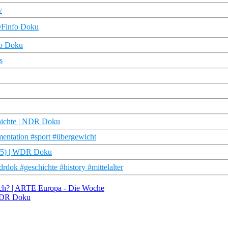
v
ZDFinfo Doku
fo Doku
s
chichte | NDR Doku
mentation #sport #übergewicht
 (3/5) | WDR Doku
dok #geschichte #history #mittelalter
eich? | ARTE Europa - Die Woche
 NDR Doku