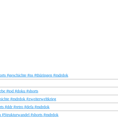
rts #geschichte #ns #thüringen #mdrdok
iebe #tod #doku #shorts
chichte #mdrdok #zweiterweltkrieg
rts #ddr #retro #defa #mdrdok
n #Strukturwandel #shorts #mdrdok