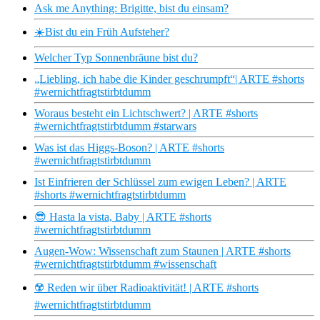
Ask me Anything: Brigitte, bist du einsam?
☀️Bist du ein Früh Aufsteher?
Welcher Typ Sonnenbräune bist du?
„Liebling, ich habe die Kinder geschrumpft“| ARTE #shorts
#wernichtfragtstirbtdumm
Woraus besteht ein Lichtschwert? | ARTE #shorts
#wernichtfragtstirbtdumm #starwars
Was ist das Higgs-Boson? | ARTE #shorts
#wernichtfragtstirbtdumm
Ist Einfrieren der Schlüssel zum ewigen Leben? | ARTE
#shorts #wernichtfragtstirbtdumm
😎 Hasta la vista, Baby | ARTE #shorts
#wernichtfragtstirbtdumm
Augen-Wow: Wissenschaft zum Staunen | ARTE #shorts
#wernichtfragtstirbtdumm #wissenschaft
☢️ Reden wir über Radioaktivität! | ARTE #shorts
#wernichtfragtstirbtdumm