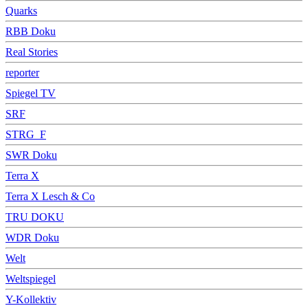
Quarks
RBB Doku
Real Stories
reporter
Spiegel TV
SRF
STRG_F
SWR Doku
Terra X
Terra X Lesch & Co
TRU DOKU
WDR Doku
Welt
Weltspiegel
Y-Kollektiv