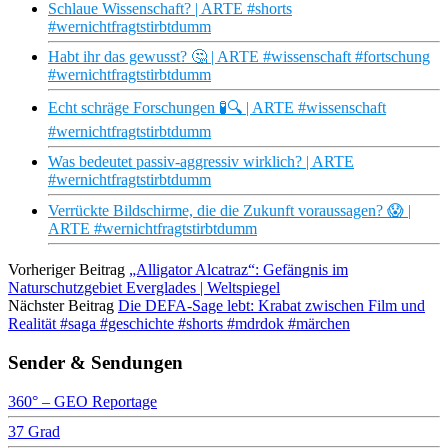
Schlaue Wissenschaft? | ARTE #shorts
#wernichtfragtstirbtdumm
Habt ihr das gewusst? 🤔 | ARTE #wissenschaft #fortschung
#wernichtfragtstirbtdumm
Echt schräge Forschungen 🧪🔍 | ARTE #wissenschaft
#wernichtfragtstirbtdumm
Was bedeutet passiv-aggressiv wirklich? | ARTE
#wernichtfragtstirbtdumm
Verrückte Bildschirme, die die Zukunft voraussagen? 😱 |
ARTE #wernichtfragtstirbtdumm
Vorheriger Beitrag
„Alligator Alcatraz“: Gefängnis im
Naturschutzgebiet Everglades | Weltspiegel
Nächster Beitrag
Die DEFA-Sage lebt: Krabat zwischen Film und
Realität #saga #geschichte #shorts #mdrdok #märchen
Sender & Sendungen
360° – GEO Reportage
37 Grad