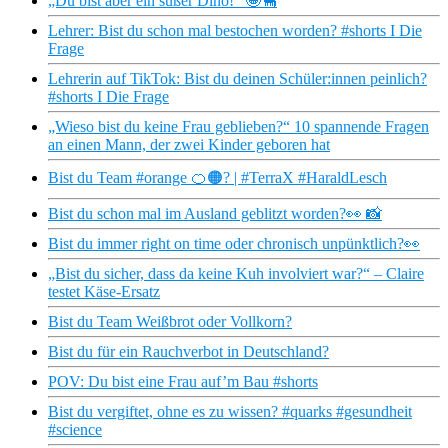
„Du bist aber ein süßer Dino!“ 🤩🦕
Lehrer: Bist du schon mal bestochen worden? #shorts I Die
Frage
Lehrerin auf TikTok: Bist du deinen Schüler:innen peinlich?
#shorts I Die Frage
„Wieso bist du keine Frau geblieben?“ 10 spannende Fragen
an einen Mann, der zwei Kinder geboren hat
Bist du Team #orange 🍊🟠? | #TerraX #HaraldLesch
Bist du schon mal im Ausland geblitzt worden?👀 📸
Bist du immer right on time oder chronisch unpünktlich?👀
„Bist du sicher, dass da keine Kuh involviert war?“ – Claire
testet Käse-Ersatz
Bist du Team Weißbrot oder Vollkorn?
Bist du für ein Rauchverbot in Deutschland?
POV: Du bist eine Frau auf’m Bau #shorts
Bist du vergiftet, ohne es zu wissen? #quarks #gesundheit
#science