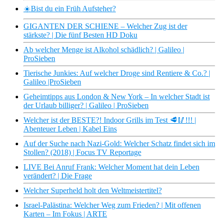
☀️Bist du ein Früh Aufsteher?
GIGANTEN DER SCHIENE – Welcher Zug ist der
stärkste? | Die fünf Besten HD Doku
Ab welcher Menge ist Alkohol schädlich? | Galileo |
ProSieben
Tierische Junkies: Auf welcher Droge sind Rentiere & Co.? |
Galileo |ProSieben
Geheimtipps aus London & New York – In welcher Stadt ist
der Urlaub billiger? | Galileo | ProSieben
Welcher ist der BESTE?! Indoor Grills im Test 🥩🥢!!! |
Abenteuer Leben | Kabel Eins
Auf der Suche nach Nazi-Gold: Welcher Schatz findet sich im
Stollen? (2018) | Focus TV Reportage
LIVE Bei Anruf Frank: Welcher Moment hat dein Leben
verändert? | Die Frage
Welcher Superheld holt den Weltmeistertitel?
Israel-Palästina: Welcher Weg zum Frieden? | Mit offenen
Karten – Im Fokus | ARTE