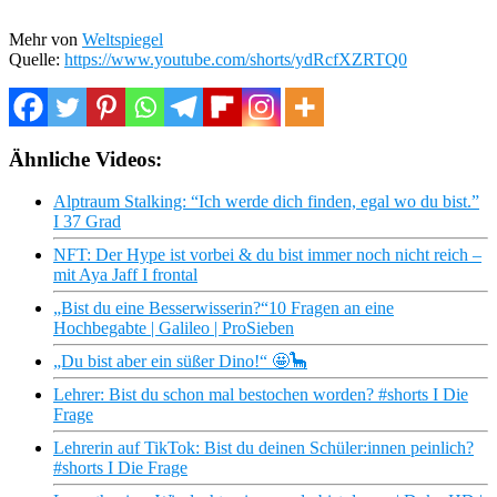
Mehr von
Weltspiegel
Quelle:
https://www.youtube.com/shorts/ydRcfXZRTQ0
Ähnliche Videos:
Alptraum Stalking: “Ich werde dich finden, egal wo du bist.”
I 37 Grad
NFT: Der Hype ist vorbei & du bist immer noch nicht reich –
mit Aya Jaff I frontal
„Bist du eine Besserwisserin?“10 Fragen an eine
Hochbegabte | Galileo | ProSieben
„Du bist aber ein süßer Dino!“ 🤩🦕
Lehrer: Bist du schon mal bestochen worden? #shorts I Die
Frage
Lehrerin auf TikTok: Bist du deinen Schüler:innen peinlich?
#shorts I Die Frage