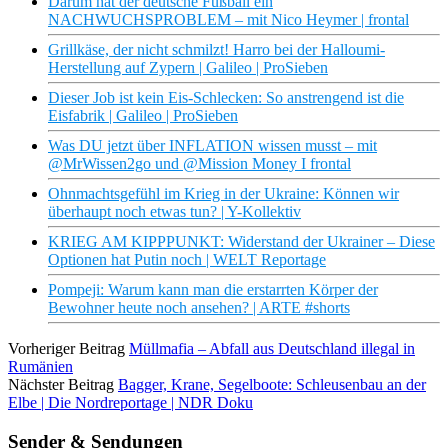
Darum hat der deutsche Fußball ein
NACHWUCHSPROBLEM – mit Nico Heymer | frontal
Grillkäse, der nicht schmilzt! Harro bei der Halloumi-
Herstellung auf Zypern | Galileo | ProSieben
Dieser Job ist kein Eis-Schlecken: So anstrengend ist die
Eisfabrik | Galileo | ProSieben
Was DU jetzt über INFLATION wissen musst – mit
@MrWissen2go und @Mission Money I frontal
Ohnmachtsgefühl im Krieg in der Ukraine: Können wir
überhaupt noch etwas tun? | Y-Kollektiv
KRIEG AM KIPPPUNKT: Widerstand der Ukrainer – Diese
Optionen hat Putin noch | WELT Reportage
Pompeji: Warum kann man die erstarrten Körper der
Bewohner heute noch ansehen? | ARTE #shorts
Vorheriger Beitrag
Müllmafia – Abfall aus Deutschland illegal in
Rumänien
Nächster Beitrag
Bagger, Krane, Segelboote: Schleusenbau an der
Elbe | Die Nordreportage | NDR Doku
Sender & Sendungen