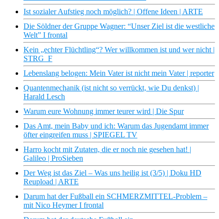
Ist sozialer Aufstieg noch möglich? | Offene Ideen | ARTE
Die Söldner der Gruppe Wagner: “Unser Ziel ist die westliche
Welt” I frontal
Kein „echter Flüchtling“? Wer willkommen ist und wer nicht |
STRG_F
Lebenslang belogen: Mein Vater ist nicht mein Vater | reporter
Quantenmechanik (ist nicht so verrückt, wie Du denkst) |
Harald Lesch
Warum eure Wohnung immer teurer wird | Die Spur
Das Amt, mein Baby und ich: Warum das Jugendamt immer
öfter eingreifen muss | SPIEGEL TV
Harro kocht mit Zutaten, die er noch nie gesehen hat! |
Galileo | ProSieben
Der Weg ist das Ziel – Was uns heilig ist (3/5) | Doku HD
Reupload | ARTE
Darum hat der Fußball ein SCHMERZMITTEL-Problem –
mit Nico Heymer I frontal