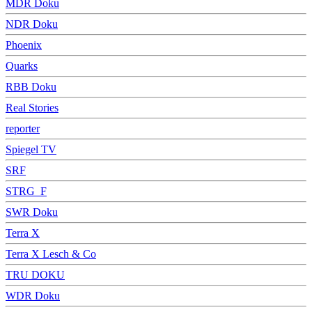
MDR Doku
NDR Doku
Phoenix
Quarks
RBB Doku
Real Stories
reporter
Spiegel TV
SRF
STRG_F
SWR Doku
Terra X
Terra X Lesch & Co
TRU DOKU
WDR Doku