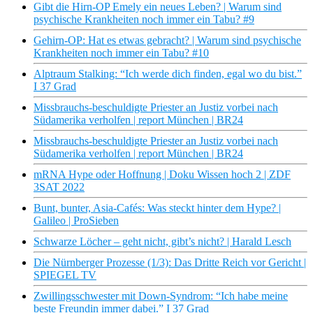
Gibt die Hirn-OP Emely ein neues Leben? | Warum sind
psychische Krankheiten noch immer ein Tabu? #9
Gehirn-OP: Hat es etwas gebracht? | Warum sind psychische
Krankheiten noch immer ein Tabu? #10
Alptraum Stalking: “Ich werde dich finden, egal wo du bist.”
I 37 Grad
Missbrauchs-beschuldigte Priester an Justiz vorbei nach
Südamerika verholfen | report München | BR24
Missbrauchs-beschuldigte Priester an Justiz vorbei nach
Südamerika verholfen | report München | BR24
mRNA Hype oder Hoffnung | Doku Wissen hoch 2 | ZDF
3SAT 2022
Bunt, bunter, Asia-Cafés: Was steckt hinter dem Hype? |
Galileo | ProSieben
Schwarze Löcher – geht nicht, gibt’s nicht? | Harald Lesch
Die Nürnberger Prozesse (1/3): Das Dritte Reich vor Gericht |
SPIEGEL TV
Zwillingsschwester mit Down-Syndrom: “Ich habe meine
beste Freundin immer dabei.” I 37 Grad