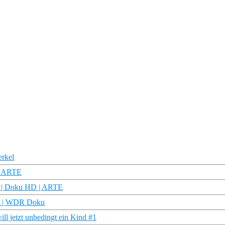
erkel
 | ARTE
n? | Doku HD | ARTE
rz | WDR Doku
ll jetzt unbedingt ein Kind #1