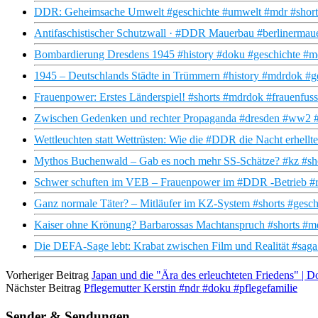
DDR: Geheimsache Umwelt #geschichte #umwelt #mdr #shorts
Antifaschistischer Schutzwall · #DDR Mauerbau #berlinermau
Bombardierung Dresdens 1945 #history #doku #geschichte #m
1945 – Deutschlands Städte in Trümmern #history #mdrdok #g
Frauenpower: Erstes Länderspiel! #shorts #mdrdok #frauenfuss
Zwischen Gedenken und rechter Propaganda #dresden #ww2 #h
Wettleuchten statt Wettrüsten: Wie die #DDR die Nacht erhellt
Mythos Buchenwald – Gab es noch mehr SS-Schätze? #kz #sho
Schwer schuften im VEB – Frauenpower im #DDR -Betrieb #ret
Ganz normale Täter? – Mitläufer im KZ-System #shorts #gesc
Kaiser ohne Krönung? Barbarossas Machtanspruch #shorts #mdr
Die DEFA-Sage lebt: Krabat zwischen Film und Realität #sag
Vorheriger Beitrag
Japan und die "Ära des erleuchteten Friedens" 
Nächster Beitrag
Pflegemutter Kerstin #ndr #doku #pflegefamilie
Sender & Sendungen