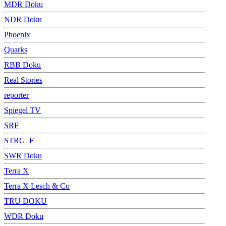
MDR Doku
NDR Doku
Phoenix
Quarks
RBB Doku
Real Stories
reporter
Spiegel TV
SRF
STRG_F
SWR Doku
Terra X
Terra X Lesch & Co
TRU DOKU
WDR Doku