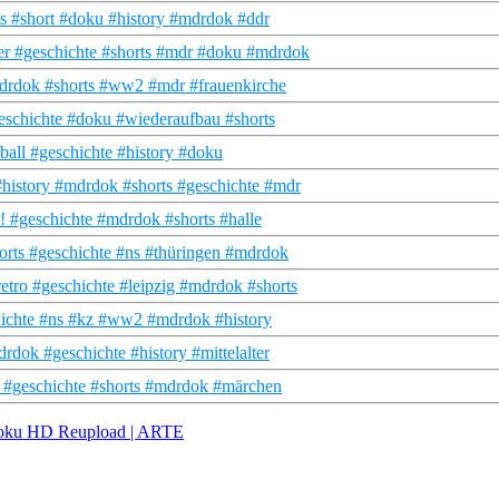
 #short #doku #history #mdrdok #ddr
er #geschichte #shorts #mdr #doku #mdrdok
drdok #shorts #ww2 #mdr #frauenkirche
eschichte #doku #wiederaufbau #shorts
ball #geschichte #history #doku
istory #mdrdok #shorts #geschichte #mdr
e! #geschichte #mdrdok #shorts #halle
rts #geschichte #ns #thüringen #mdrdok
ro #geschichte #leipzig #mdrdok #shorts
hichte #ns #kz #ww2 #mdrdok #history
dok #geschichte #history #mittelalter
a #geschichte #shorts #mdrdok #märchen
| Doku HD Reupload | ARTE