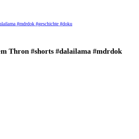
alailama #mdrdok #geschichte #doku
em Thron #shorts #dalailama #mdrdok