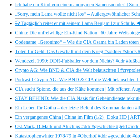
Ich habe ein Kind von einem anonymen Samenspender! | Solo Mu
„Sorry, mein Lama wollte nicht los“ – Außergewöhnlicher Sch
🤭 Tagtäglich reitet er mit seinem Lama Benjamil zur Schule. 
China: Die unfreiwillige Ein-Kind Nation | 60 Jahre Weltspiege
Codename „Geronimo“ – Wie die CIA Osama bin Laden töten 
Töten für Geld: Das Geschäft mit dem Krieg #söldner #shorts 
Wendezeit 1990: DDR-Fußballer vor dem Nichts? #ddr #fußbal
Crypto AG: Wie BND & CIA die Welt belauschten I #cryptoleaks
Podcast I Crypto AG: Wie BND & CIA die Welt belauschten I #c
CIA sucht Spione, die aus der Kälte kommen | Mit offenen A
STAY BEHIND: Wie die CIA Nazis für Geheimdienste rekrutierte
Ein Leben für Gotha – der letzte Befehl des Kommandanten #
Ein vergangenes China | China im Film (1/2) | Doku HD | AR
Ost-Mark, D-Mark und Aluchips #ddr #geschichte #geld #mdr 
Katastrophenwinter 1978/79 in #Oberhof #ddr #geschichte #do