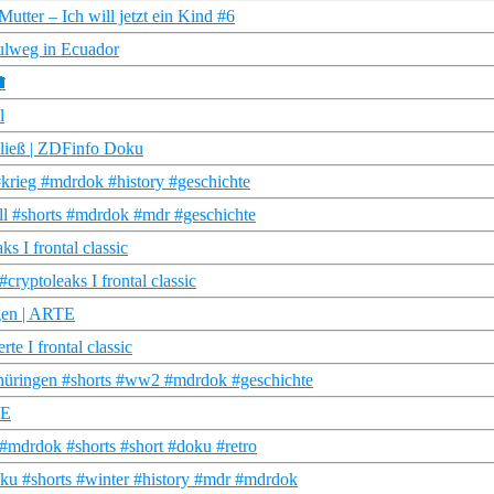
tter – Ich will jetzt ein Kind #6
ulweg in Ecuador

l
ließ | ZDFinfo Doku
#krieg #mdrdok #history #geschichte
l #shorts #mdrdok #mdr #geschichte
 I frontal classic
ryptoleaks I frontal classic
ugen | ARTE
 I frontal classic
thüringen #shorts #ww2 #mdrdok #geschichte
TE
#mdrdok #shorts #short #doku #retro
ku #shorts #winter #history #mdr #mdrdok