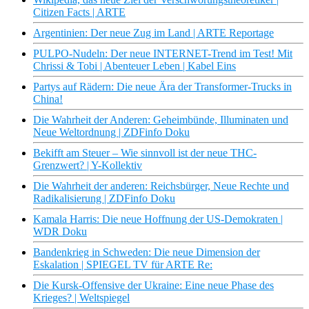
Citizen Facts | ARTE
Argentinien: Der neue Zug im Land | ARTE Reportage
PULPO-Nudeln: Der neue INTERNET-Trend im Test! Mit
Chrissi & Tobi | Abenteuer Leben | Kabel Eins
Partys auf Rädern: Die neue Ära der Transformer-Trucks in
China!
Die Wahrheit der Anderen: Geheimbünde, Illuminaten und
Neue Weltordnung | ZDFinfo Doku
Bekifft am Steuer – Wie sinnvoll ist der neue THC-
Grenzwert? | Y-Kollektiv
Die Wahrheit der anderen: Reichsbürger, Neue Rechte und
Radikalisierung | ZDFinfo Doku
Kamala Harris: Die neue Hoffnung der US-Demokraten |
WDR Doku
Bandenkrieg in Schweden: Die neue Dimension der
Eskalation | SPIEGEL TV für ARTE Re:
Die Kursk-Offensive der Ukraine: Eine neue Phase des
Krieges? | Weltspiegel