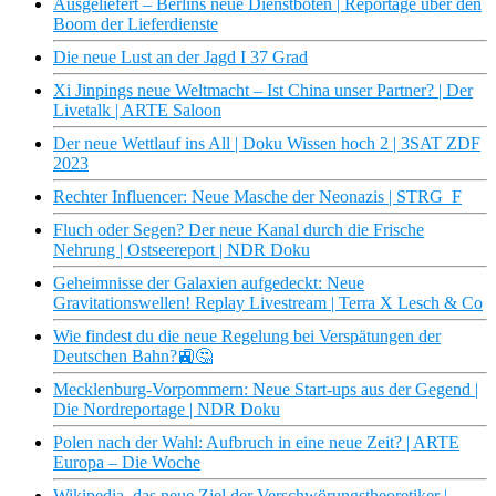
Ausgeliefert – Berlins neue Dienstboten | Reportage über den
Boom der Lieferdienste
Die neue Lust an der Jagd I 37 Grad
Xi Jinpings neue Weltmacht – Ist China unser Partner? | Der
Livetalk | ARTE Saloon
Der neue Wettlauf ins All | Doku Wissen hoch 2 | 3SAT ZDF
2023
Rechter Influencer: Neue Masche der Neonazis | STRG_F
Fluch oder Segen? Der neue Kanal durch die Frische
Nehrung | Ostseereport | NDR Doku
Geheimnisse der Galaxien aufgedeckt: Neue
Gravitationswellen! Replay Livestream | Terra X Lesch & Co
Wie findest du die neue Regelung bei Verspätungen der
Deutschen Bahn?🚉🤔
Mecklenburg-Vorpommern: Neue Start-ups aus der Gegend |
Die Nordreportage | NDR Doku
Polen nach der Wahl: Aufbruch in eine neue Zeit? | ARTE
Europa – Die Woche
Wikipedia, das neue Ziel der Verschwörungstheoretiker |