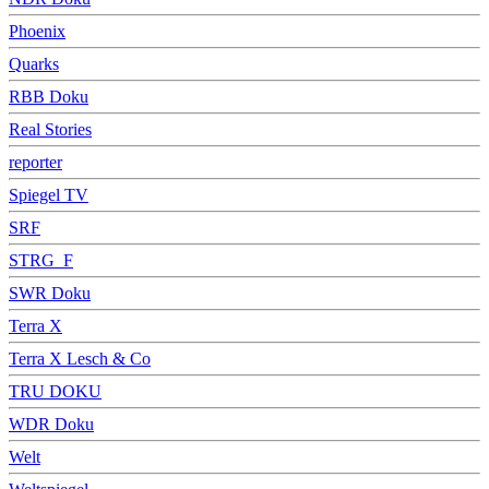
Phoenix
Quarks
RBB Doku
Real Stories
reporter
Spiegel TV
SRF
STRG_F
SWR Doku
Terra X
Terra X Lesch & Co
TRU DOKU
WDR Doku
Welt