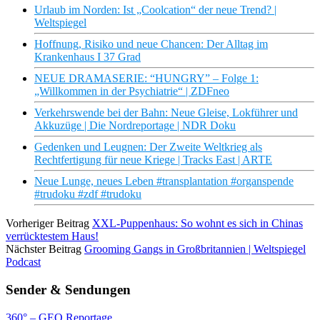
Urlaub im Norden: Ist „Coolcation“ der neue Trend? |
Weltspiegel
Hoffnung, Risiko und neue Chancen: Der Alltag im
Krankenhaus I 37 Grad
NEUE DRAMASERIE: “HUNGRY” – Folge 1:
„Willkommen in der Psychiatrie“ | ZDFneo
Verkehrswende bei der Bahn: Neue Gleise, Lokführer und
Akkuzüge | Die Nordreportage | NDR Doku
Gedenken und Leugnen: Der Zweite Weltkrieg als
Rechtfertigung für neue Kriege | Tracks East | ARTE
Neue Lunge, neues Leben #transplantation #organspende
#trudoku #zdf #trudoku
Vorheriger Beitrag
XXL-Puppenhaus: So wohnt es sich in Chinas
verrücktestem Haus!
Nächster Beitrag
Grooming Gangs in Großbritannien | Weltspiegel
Podcast
Sender & Sendungen
360° – GEO Reportage