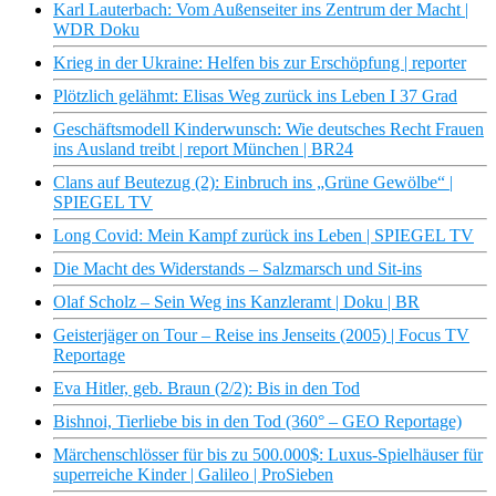
Karl Lauterbach: Vom Außenseiter ins Zentrum der Macht |
WDR Doku
Krieg in der Ukraine: Helfen bis zur Erschöpfung | reporter
Plötzlich gelähmt: Elisas Weg zurück ins Leben I 37 Grad
Geschäftsmodell Kinderwunsch: Wie deutsches Recht Frauen
ins Ausland treibt | report München | BR24
Clans auf Beutezug (2): Einbruch ins „Grüne Gewölbe“ |
SPIEGEL TV
Long Covid: Mein Kampf zurück ins Leben | SPIEGEL TV
Die Macht des Widerstands – Salzmarsch und Sit-ins
Olaf Scholz – Sein Weg ins Kanzleramt | Doku | BR
Geisterjäger on Tour – Reise ins Jenseits (2005) | Focus TV
Reportage
Eva Hitler, geb. Braun (2/2): Bis in den Tod
Bishnoi, Tierliebe bis in den Tod (360° – GEO Reportage)
Märchenschlösser für bis zu 500.000$: Luxus-Spielhäuser für
superreiche Kinder | Galileo | ProSieben