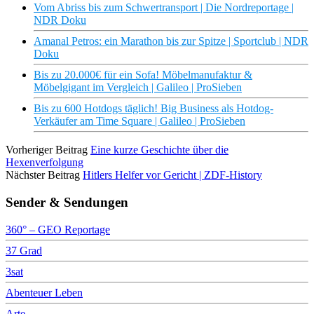
Vom Abriss bis zum Schwertransport | Die Nordreportage |
NDR Doku
Amanal Petros: ein Marathon bis zur Spitze | Sportclub | NDR
Doku
Bis zu 20.000€ für ein Sofa! Möbelmanufaktur &
Möbelgigant im Vergleich | Galileo | ProSieben
Bis zu 600 Hotdogs täglich! Big Business als Hotdog-
Verkäufer am Time Square | Galileo | ProSieben
Vorheriger Beitrag
Eine kurze Geschichte über die
Hexenverfolgung
Nächster Beitrag
Hitlers Helfer vor Gericht | ZDF-History
Sender & Sendungen
360° – GEO Reportage
37 Grad
3sat
Abenteuer Leben
Arte