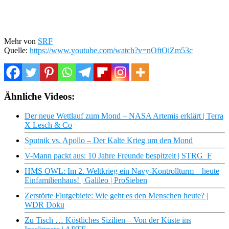
Mehr von
SRF
Quelle:
https://www.youtube.com/watch?v=nOftOiZm53c
Ähnliche Videos:
Der neue Wettlauf zum Mond – NASA Artemis erklärt | Terra
X Lesch & Co
Sputnik vs. Apollo – Der Kalte Krieg um den Mond
V-Mann packt aus: 10 Jahre Freunde bespitzelt | STRG_F
HMS OWL: Im 2. Weltkrieg ein Navy-Kontrollturm – heute
Einfamilienhaus! | Galileo | ProSieben
Zerstörte Flutgebiete: Wie geht es den Menschen heute? |
WDR Doku
Zu Tisch … Köstliches Sizilien – Von der Küste ins