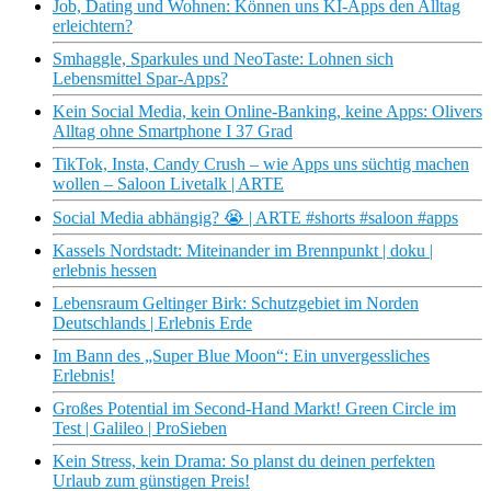
Job, Dating und Wohnen: Können uns KI-Apps den Alltag
erleichtern?
Smhaggle, Sparkules und NeoTaste: Lohnen sich
Lebensmittel Spar-Apps?
Kein Social Media, kein Online-Banking, keine Apps: Olivers
Alltag ohne Smartphone I 37 Grad
TikTok, Insta, Candy Crush – wie Apps uns süchtig machen
wollen – Saloon Livetalk | ARTE
Social Media abhängig? 😭 | ARTE #shorts #saloon #apps
Kassels Nordstadt: Miteinander im Brennpunkt | doku |
erlebnis hessen
Lebensraum Geltinger Birk: Schutzgebiet im Norden
Deutschlands | Erlebnis Erde
Im Bann des „Super Blue Moon“: Ein unvergessliches
Erlebnis!
Großes Potential im Second-Hand Markt! Green Circle im
Test | Galileo | ProSieben
Kein Stress, kein Drama: So planst du deinen perfekten
Urlaub zum günstigen Preis!