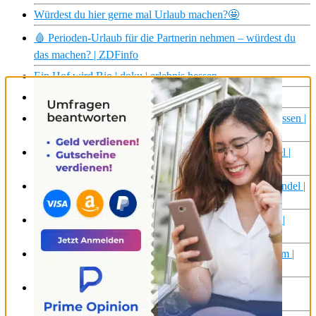
Würdest du hier gerne mal Urlaub machen?🤩
🩸 Perioden-Urlaub für die Partnerin nehmen – würdest du
das machen? | ZDFinfo
Ein Hof wird Bio | doku | erlebnis hessen
Ein Hof wird Bio | doku | erlebnis hessen
Das Drehhaus – Wohnkonzept der Zukunft | erlebnis hessen |
doku
Metzgerei mit Zukunft – Katharina und ihr Wursthimmel |
doku | erlebnis hessen
Riesling in Gefahr – Eine Winzerin trotzt dem Klimawandel |
erlebnis hessen | Doku
Bezahlbares Wohnen – Erfolgsmodell Genossenschaft? |
erlebnis hessen | Doku
Erfolgreich mit Permakultur? – Die Frankfurter Stadtfarm |
doku | erlebnis hessen
Landleben 2.0 – IT-Profis kaufen ein Dorf | Dokus &
Reportagen | erlebnis hessen