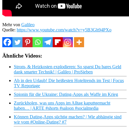
Mehr von
Galileo
Quelle:
https://www.youtube.com/watch?v=y5B3Gh94PXo
Ähnliche Videos:
Strom- & Heizkosten explodieren: So sparst Du bares Geld
dank smarter Technik! | Galileo | ProSieben
Ab in den Urlaub! Die heißesten Hoteltrends im Test | Focus
TV Reportage
Spionin für die Ukraine: Dating-Apps als Waffe im Krieg
Zurückholen, was uns Apps im Alltag kaputtgemacht
haben… | ARTE #shorts #saloon #socialmedia
Können Dating-Apps süchtig machen? | Wie abhängig sind
wir vom #Online-Dating? #7