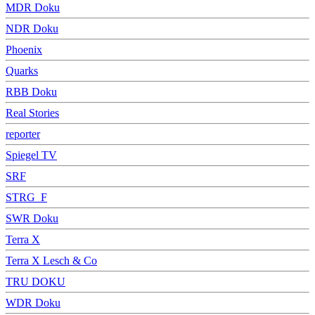
MDR Doku
NDR Doku
Phoenix
Quarks
RBB Doku
Real Stories
reporter
Spiegel TV
SRF
STRG_F
SWR Doku
Terra X
Terra X Lesch & Co
TRU DOKU
WDR Doku