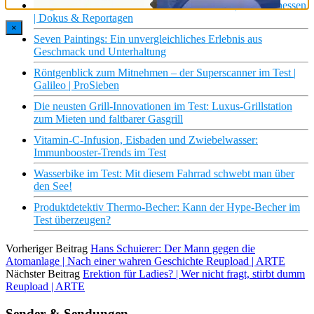
Zu gut für die Tonne – die Lebensmittelretter | erlebnis hessen
| Dokus & Reportagen
×
Seven Paintings: Ein unvergleichliches Erlebnis aus
Geschmack und Unterhaltung
Röntgenblick zum Mitnehmen – der Superscanner im Test |
Galileo | ProSieben
Die neusten Grill-Innovationen im Test: Luxus-Grillstation
zum Mieten und faltbarer Gasgrill
Vitamin-C-Infusion, Eisbaden und Zwiebelwasser:
Immunbooster-Trends im Test
Wasserbike im Test: Mit diesem Fahrrad schwebt man über
den See!
Produktdetektiv Thermo-Becher: Kann der Hype-Becher im
Test überzeugen?
Vorheriger Beitrag
Hans Schuierer: Der Mann gegen die
Atomanlage | Nach einer wahren Geschichte Reupload | ARTE
Nächster Beitrag
Erektion für Ladies? | Wer nicht fragt, stirbt dumm
Reupload | ARTE
Sender & Sendungen