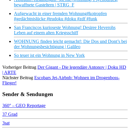
bewaffnete Gasteltern | STRG_F
Aufgewacht in einer fremden Wohnung#kotropfen
#gedächtnislücke #trudoku #doku #zdf #funk
San Franciscos kurioseste Wohnung! Desiree Heverohs
Leben auf einem alten Kriegsschiff
WOHNUNG finden leicht gemacht!: Die Dos und Dont’s bei
der Wohnungsbesichtigung | Galileo
So teuer ist ein Wohnung in New York
Vorheriger Beitrag
Der Gigant - Die legendäre Antonov | Doku HD
| ARTE
Nächster Beitrag
Escobars Jet-Airbnb: Wohnen im Drogenboss-
Flieger!
Sender & Sendungen
360° – GEO Reportage
37 Grad
3sat