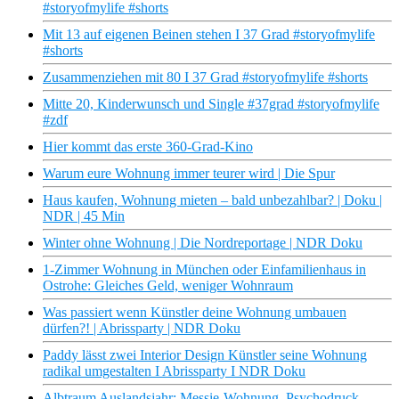
#storyofmylife #shorts
Mit 13 auf eigenen Beinen stehen I 37 Grad #storyofmylife
#shorts
Zusammenziehen mit 80 I 37 Grad #storyofmylife #shorts
Mitte 20, Kinderwunsch und Single #37grad #storyofmylife
#zdf
Hier kommt das erste 360-Grad-Kino
Warum eure Wohnung immer teurer wird | Die Spur
Haus kaufen, Wohnung mieten – bald unbezahlbar? | Doku |
NDR | 45 Min
Winter ohne Wohnung | Die Nordreportage | NDR Doku
1-Zimmer Wohnung in München oder Einfamilienhaus in
Ostrohe: Gleiches Geld, weniger Wohnraum
Was passiert wenn Künstler deine Wohnung umbauen
dürfen?! | Abrissparty | NDR Doku
Paddy lässt zwei Interior Design Künstler seine Wohnung
radikal umgestalten I Abrissparty I NDR Doku
Albtraum Auslandsjahr: Messie-Wohnung, Psychodruck,