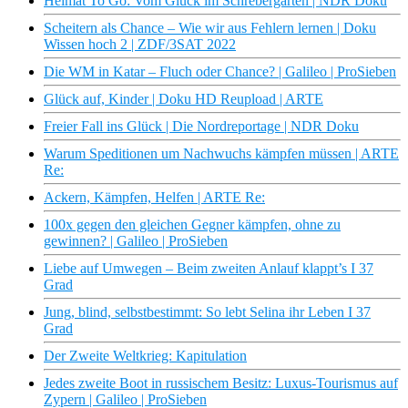
Heimat To Go: Vom Glück im Schrebergarten | NDR Doku
Scheitern als Chance – Wie wir aus Fehlern lernen | Doku
Wissen hoch 2 | ZDF/3SAT 2022
Die WM in Katar – Fluch oder Chance? | Galileo | ProSieben
Glück auf, Kinder | Doku HD Reupload | ARTE
Freier Fall ins Glück | Die Nordreportage | NDR Doku
Warum Speditionen um Nachwuchs kämpfen müssen | ARTE
Re:
Ackern, Kämpfen, Helfen | ARTE Re:
100x gegen den gleichen Gegner kämpfen, ohne zu
gewinnen? | Galileo | ProSieben
Liebe auf Umwegen – Beim zweiten Anlauf klappt’s I 37
Grad
Jung, blind, selbstbestimmt: So lebt Selina ihr Leben I 37
Grad
Der Zweite Weltkrieg: Kapitulation
Jedes zweite Boot in russischem Besitz: Luxus-Tourismus auf
Zypern | Galileo | ProSieben