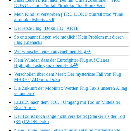
Sinas Leben bricht nach Dennis’ Unfall zusammen | TRU
DOKU #shorts #unfall #trudoku #tod #funk #zdf
Mein Kind ist verstorben | TRU DOKU #unfall #tod #funk
#trudoku #shorts #zdf
Der letzte Flug | Doku HD | ARTE
So entspannt fliegen wie möglich! Kein Problem mit diesen
Flug-Lifehacks
Wir wünschen einen angenehmen Flug ✈
Kein Wunder, dass der Eurofighter-Flug auf Claires
Highlight-Liste ganz oben steht.🤩
Verschollen über dem Meer: Der mysteriöse Fall von Flug
MH370 | ZDFinfo Doku
Die Zukunft der Mobilität: Werden Flug-Taxis unseren Alltag
verändern?
LEBEN nach dem TOD | Umgang mit Tod im Mittelalter |
Real Stories
Der Tod ist noch lange nicht verarbeitet | Stärker als der Tod
(3/5) | WDR Doku
Neue Lunge, neues Leben #transplantation #organspende