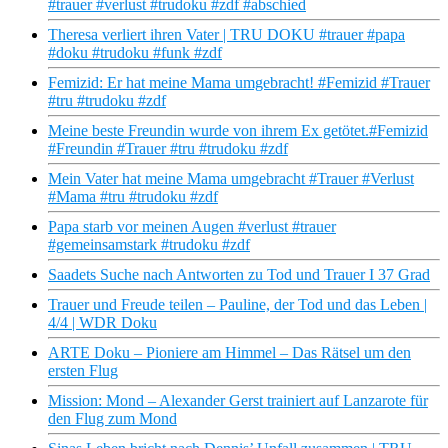
#trauer #verlust #trudoku #zdf #abschied
Theresa verliert ihren Vater | TRU DOKU #trauer #papa
#doku #trudoku #funk #zdf
Femizid: Er hat meine Mama umgebracht! #Femizid #Trauer
#tru #trudoku #zdf
Meine beste Freundin wurde von ihrem Ex getötet.#Femizid
#Freundin #Trauer #tru #trudoku #zdf
Mein Vater hat meine Mama umgebracht #Trauer #Verlust
#Mama #tru #trudoku #zdf
Papa starb vor meinen Augen #verlust #trauer
#gemeinsamstark #trudoku #zdf
Saadets Suche nach Antworten zu Tod und Trauer I 37 Grad
Trauer und Freude teilen – Pauline, der Tod und das Leben |
4/4 | WDR Doku
ARTE Doku – Pioniere am Himmel – Das Rätsel um den
ersten Flug
Mission: Mond – Alexander Gerst trainiert auf Lanzarote für
den Flug zum Mond