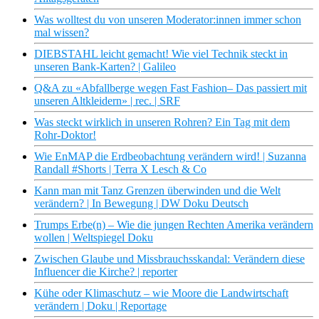
Was wolltest du von unseren Moderator:innen immer schon
mal wissen?
DIEBSTAHL leicht gemacht! Wie viel Technik steckt in
unseren Bank-Karten? | Galileo
Q&A zu «Abfallberge wegen Fast Fashion– Das passiert mit
unseren Altkleidern» | rec. | SRF
Was steckt wirklich in unseren Rohren? Ein Tag mit dem
Rohr-Doktor!
Wie EnMAP die Erdbeobachtung verändern wird! | Suzanna
Randall #Shorts | Terra X Lesch & Co
Kann man mit Tanz Grenzen überwinden und die Welt
verändern? | In Bewegung | DW Doku Deutsch
Trumps Erbe(n) – Wie die jungen Rechten Amerika verändern
wollen | Weltspiegel Doku
Zwischen Glaube und Missbrauchsskandal: Verändern diese
Influencer die Kirche? | reporter
Kühe oder Klimaschutz – wie Moore die Landwirtschaft
verändern | Doku | Reportage