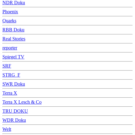
NDR Doku
Phoenix
Quarks
RBB Doku
Real Stories
reporter
Spiegel TV
SRF
STRG_F
SWR Doku
Terra X
Terra X Lesch & Co
TRU DOKU
WDR Doku
Welt