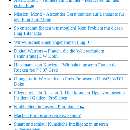
ARTE Doku – Pioniere am Himmel – Das Rätsel um den
ersten Flug
Mission: Mond – Alexander Gerst trainiert auf Lanzarote für
den Flug zum Mond
So entspannt fliegen wie möglich! Kein Problem mit diesen
Flug-Lifehacks
Wir wünschen einen angenehmen Flug ✈
Digital Warriors – Frauen, die die Welt verändern |
Feminismus | DW Doku
Hausmann statt Karriere: “Wir halten unseren Frauen den
Rücken frei!” I 37 Grad
Orangensaft: Wer zahlt den Preis für unseren Durst? | WDR
Doku
Fliegen wie ein Reiseprofi! Hier kommen Tipps von unseren
Insidern | Galileo | ProSieben
Krabbeltiere in unseren Produkten? 🦗
Machen Pornos unseren Sex kaputt?
Smart und schlau: Künstliche Intelligenz in unseren
Alltagsgeräten