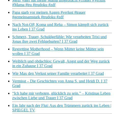
Mein Vater hat meine Mama umgebracht #Trauer #Verlust
#Mama #tru #trudoku #zdf
Papa starb vor meinen Augen #verlust #trauer
#gemeinsamstark #trudoku #zdf
Nach Not-OP, Koma und Reha – Simon kämpft sich zurück
ins Leben I 37 Grad
Schmerz, Trauer, Schuldgefühle: Wie verarbeiten Trixi und
Jonas ihre zwei Fehlgeburten? I 37 Grad
Regretting Motherhood – Wenn Mütter keine Mütter sein
wollen I 37 Grad
Weiblich und obdachlos: Gewalt, Angst und der Weg zurück
in ein Zuhause I 37 Grad
Wie Max den Verlust seiner Familie verarbeitet I 37 Grad
Vermisst – Die Geschichten von Anna S. und Heidi D. I 37
Grad
“Ich habe mir verboten, glücklich zu sein.” – Kristinas Leben
zwischen Liebe und Trauer I 37 Grad
Ein Jahr nach der Flut: Aus den Trümmern zurück ins Leben |
SPIEGEL TV