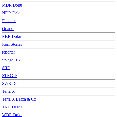
MDR Doku
NDR Doku
Phoenix
Quarks
RBB Doku
Real Stories
reporter
Spiegel TV
SRF
STRG_F
SWR Doku
Terra X
Terra X Lesch & Co
TRU DOKU
WDR Doku