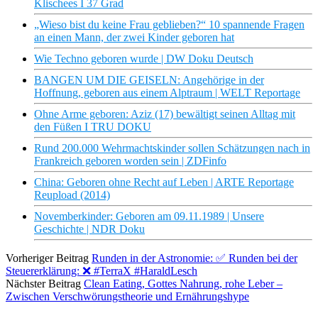
Klischees I 37 Grad
„Wieso bist du keine Frau geblieben?“ 10 spannende Fragen
an einen Mann, der zwei Kinder geboren hat
Wie Techno geboren wurde | DW Doku Deutsch
BANGEN UM DIE GEISELN: Angehörige in der
Hoffnung, geboren aus einem Alptraum | WELT Reportage
Ohne Arme geboren: Aziz (17) bewältigt seinen Alltag mit
den Füßen I TRU DOKU
Rund 200.000 Wehrmachtskinder sollen Schätzungen nach in
Frankreich geboren worden sein | ZDFinfo
China: Geboren ohne Recht auf Leben | ARTE Reportage
Reupload (2014)
Novemberkinder: Geboren am 09.11.1989 | Unsere
Geschichte | NDR Doku
Vorheriger Beitrag
Runden in der Astronomie: ✅ Runden bei der
Steuererklärung: ❌ #TerraX #HaraldLesch
Nächster Beitrag
Clean Eating, Gottes Nahrung, rohe Leber –
Zwischen Verschwörungstheorie und Ernährungshype