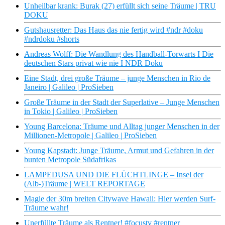
Unheilbar krank: Burak (27) erfüllt sich seine Träume | TRU
DOKU
Gutshausretter: Das Haus das nie fertig wird #ndr #doku
#ndrdoku #shorts
Andreas Wolff: Die Wandlung des Handball-Torwarts I Die
deutschen Stars privat wie nie I NDR Doku
Eine Stadt, drei große Träume – junge Menschen in Rio de
Janeiro | Galileo | ProSieben
Große Träume in der Stadt der Superlative – Junge Menschen
in Tokio | Galileo | ProSieben
Young Barcelona: Träume und Alltag junger Menschen in der
Millionen-Metropole | Galileo | ProSieben
Young Kapstadt: Junge Träume, Armut und Gefahren in der
bunten Metropole Südafrikas
LAMPEDUSA UND DIE FLÜCHTLINGE – Insel der
(Alb-)Träume | WELT REPORTAGE
Magie der 30m breiten Citywave Hawaii: Hier werden Surf-
Träume wahr!
Unerfüllte Träume als Rentner! #focustv #rentner