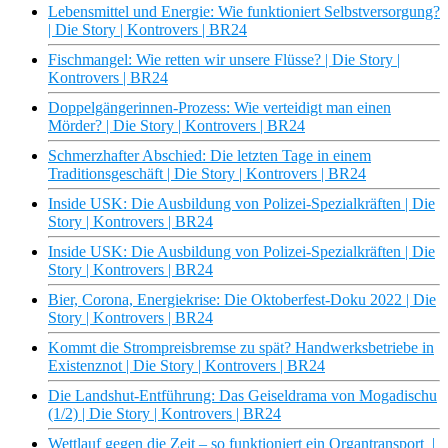
Lebensmittel und Energie: Wie funktioniert Selbstversorgung?
| Die Story | Kontrovers | BR24
Fischmangel: Wie retten wir unsere Flüsse? | Die Story |
Kontrovers | BR24
Doppelgängerinnen-Prozess: Wie verteidigt man einen
Mörder? | Die Story | Kontrovers | BR24
Schmerzhafter Abschied: Die letzten Tage in einem
Traditionsgeschäft | Die Story | Kontrovers | BR24
Inside USK: Die Ausbildung von Polizei-Spezialkräften | Die
Story | Kontrovers | BR24
Inside USK: Die Ausbildung von Polizei-Spezialkräften | Die
Story | Kontrovers | BR24
Bier, Corona, Energiekrise: Die Oktoberfest-Doku 2022 | Die
Story | Kontrovers | BR24
Kommt die Strompreisbremse zu spät? Handwerksbetriebe in
Existenznot | Die Story | Kontrovers | BR24
Die Landshut-Entführung: Das Geiseldrama von Mogadischu
(1/2) | Die Story | Kontrovers | BR24
Wettlauf gegen die Zeit – so funktioniert ein Organtransport |