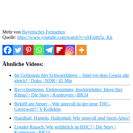
Mehr von
Bayerisches Fernsehen
Quelle:
https://www.youtube.com/watch?v=sSFmfn5z_Kk
Ähnliche Videos:
Im Gefängnis fürs Schwarzfahren – Sind vor dem Gesetz alle
gleich? | Doku | NDR | 45 Min
Recyclingbeton, Elektrosprinter, Insektenfutter: Ideen fürs
Klima? | Die Story | Kontrovers | BR24
Bekifft am Steuer – Wie sinnvoll ist der neue THC-
Grenzwert? | Y-Kollektiv
Handball, Hanteln, Hallenbad: Wie sinnvoll sind Sport-Abos?
Legaler Rausch: Wie gefährlich ist HHC? | Die Story |
Kontrovers | BR24