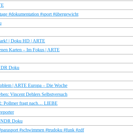
RTE
tage #dokumentation #sport #übergewicht
u
stark! | Doku HD | ARTE
ffenen Karten – Im Fokus | ARTE
| NDR Doku
 Problem | ARTE Europa – Die Woche
eben: Vincent Dehlers Selbstversuch
ER: Pollmer fragt nach… LIEBE
reporter
b | NDR Doku
 #parasport #schwimmen #trudoku #funk #zdf