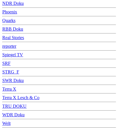
NDR Doku
Phoenix
Quarks
RBB Doku
Real Stories
reporter
Spiegel TV
SRF
STRG_F
SWR Doku
Terra X
Terra X Lesch & Co
TRU DOKU
WDR Doku
Welt