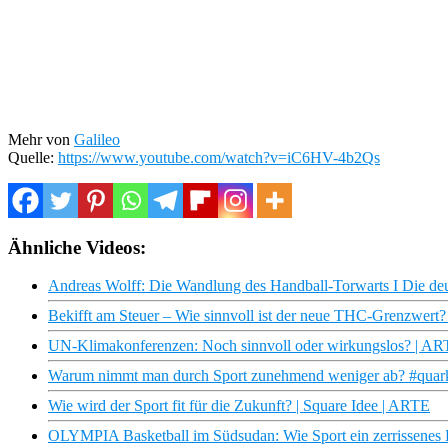
Mehr von
Galileo
Quelle:
https://www.youtube.com/watch?v=iC6HV-4b2Qs
Ähnliche Videos:
Andreas Wolff: Die Wandlung des Handball-Torwarts I Die deu
Bekifft am Steuer – Wie sinnvoll ist der neue THC-Grenzwert? 
UN-Klimakonferenzen: Noch sinnvoll oder wirkungslos? | AR
Warum nimmt man durch Sport zunehmend weniger ab? #quark
Wie wird der Sport fit für die Zukunft? | Square Idee | ARTE
OLYMPIA Basketball im Südsudan: Wie Sport ein zerrissenes L