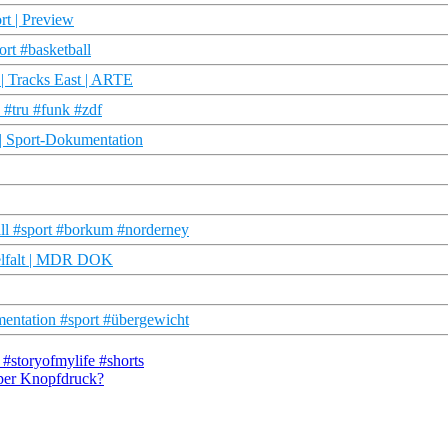
rt | Preview
rt #basketball
| Tracks East | ARTE
#tru #funk #zdf
 | Sport-Dokumentation
all #sport #borkum #norderney
Vielfalt | MDR DOK
mentation #sport #übergewicht
 #storyofmylife #shorts
 per Knopfdruck?