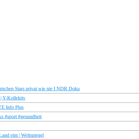
tschen Stars privat wie nie I NDR Doku
| Y-Kollektiv
TE Info Plus
s #sport #gesundheit
and eint | Weltspiegel