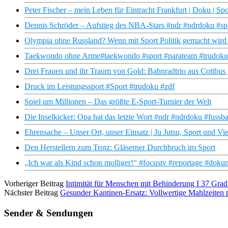
Peter Fischer – mein Leben für Eintracht Frankfurt | Doku | Spo
Dennis Schröder – Aufstieg des NBA-Stars #ndr #ndrdoku #spo
Olympia ohne Russland? Wenn mit Sport Politik gemacht wird 
Taekwondo ohne Arme#taekwondo #sport #parateam #trudoku 
Drei Frauen und ihr Traum von Gold: Bahnradtrio aus Cottbus
Druck im Leistungssport #Sport #trudoku #zdf
Spiel um Millionen – Das größte E-Sport-Turnier der Welt
Die Inselkicker: Opa hat das letzte Wort #ndr #ndrdoku #fussb
Ehrensache – Unser Ort, unser Einsatz | Ju Jutsu, Sport und 
Den Herstellern zum Trotz: Gläserner Durchbruch im Sport
„Ich war als Kind schon molliger!“ #focustv #reportage #doku
Vorheriger Beitrag
Intimität für Menschen mit Behinderung I 37 Grad
Nächster Beitrag
Gesunder Kantinen-Ersatz: Vollwertige Mahlzeiten
Sender & Sendungen