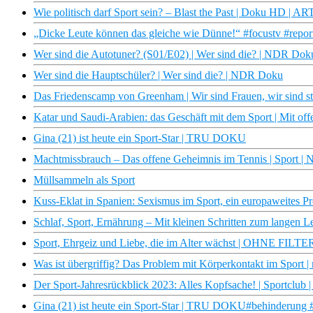
Wie politisch darf Sport sein? – Blast the Past | Doku HD | A
„Dicke Leute können das gleiche wie Dünne!“ #focustv #repor
Wer sind die Autotuner? (S01/E02) | Wer sind die? | NDR Dok
Wer sind die Hauptschüler? | Wer sind die? | NDR Doku
Das Friedenscamp von Greenham | Wir sind Frauen, wir sind 
Katar und Saudi-Arabien: das Geschäft mit dem Sport | Mit o
Gina (21) ist heute ein Sport-Star | TRU DOKU
Machtmissbrauch – Das offene Geheimnis im Tennis | Sport 
Müllsammeln als Sport
Kuss-Eklat in Spanien: Sexismus im Sport, ein europaweites
Schlaf, Sport, Ernährung – Mit kleinen Schritten zum langen L
Sport, Ehrgeiz und Liebe, die im Alter wächst | OHNE FILT
Was ist übergriffig? Das Problem mit Körperkontakt im Sport | 
Der Sport-Jahresrückblick 2023: Alles Kopfsache! | Sportclu
Gina (21) ist heute ein Sport-Star | TRU DOKU#behinderung