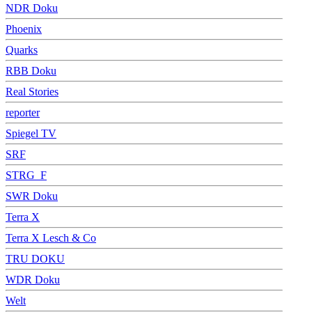
NDR Doku
Phoenix
Quarks
RBB Doku
Real Stories
reporter
Spiegel TV
SRF
STRG_F
SWR Doku
Terra X
Terra X Lesch & Co
TRU DOKU
WDR Doku
Welt