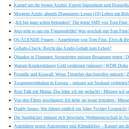
Kampf um die besten Azubis: Esport-Stipendium und Doppelha
Morgens Azubi, abends Dragqueen: Leons (19) Leben mit Beh
„Ich bin ganz schön betrunken“ Die letzte SMS von Tom Finn K
Jetzt geht es um ein Tötungsdelikt! Was geschah mit Tom Finn? 
QUÄLENDE Fragen – Angehörige von Tom Finn, Elvis & Beatr
Gehalts-Check: Reicht das Azubi-Gehalt zum Leben?
Öltanker in Flammen: Seenotretter müssen Besatzung retten | 
Warum Krankenhäuser Geld verdienen (müssen) | WDR Doku
Promille und Krawall: Wenn Türsteher durchgreifen müssen |
Zwangsprostitution in Europa – müssen wir Sexkauf verbieten
Real Talk mit Mama: Das hätte ich nie gedacht! | Müssen wir un
Von den Eltern geschlagen: Ich liebe sie heute trotzdem | Müss
Daddy Issues: Wir führen endlich ein Vater Tochter Gespräch! 
Die Jungbäcker müssen sich beweisen: Weltmeisterschaft in As
Autofahrer gegen Autogegner und Klimakleber – Kampf um die