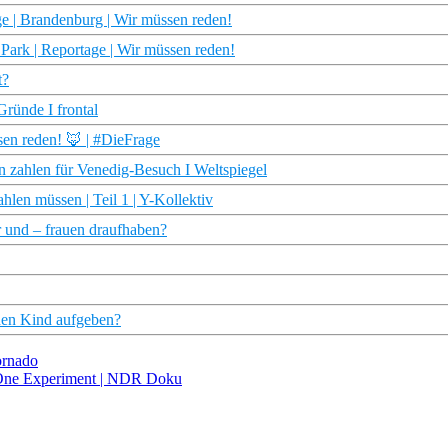
e | Brandenburg | Wir müssen reden!
r Park | Reportage | Wir müssen reden!
t?
ründe I frontal
sen reden! 🦊 | #DieFrage
zahlen für Venedig-Besuch I Weltspiegel
len müssen | Teil 1 | Y-Kollektiv
 und – frauen draufhaben?
nen Kind aufgeben?
ornado
 One Experiment | NDR Doku