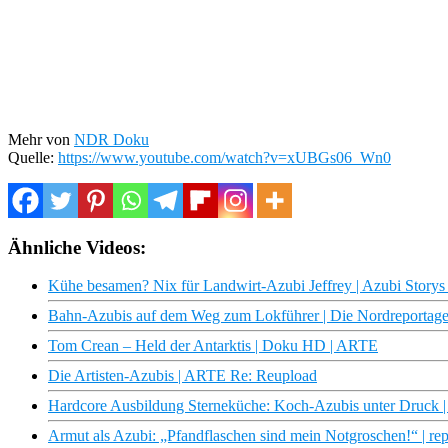
Mehr von
NDR Doku
Quelle:
https://www.youtube.com/watch?v=xUBGs06_Wn0
Ähnliche Videos:
Kühe besamen? Nix für Landwirt-Azubi Jeffrey | Azubi Stor
Bahn-Azubis auf dem Weg zum Lokführer | Die Nordreporta
Tom Crean – Held der Antarktis | Doku HD | ARTE
Die Artisten-Azubis | ARTE Re: Reupload
Hardcore Ausbildung Sterneküche: Koch-Azubis unter Druck | 
Armut als Azubi: „Pfandflaschen sind mein Notgroschen!“ | rep