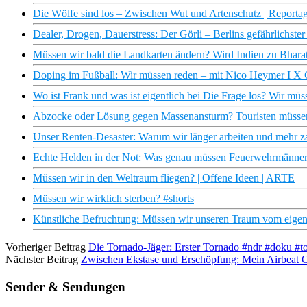
Die Wölfe sind los – Zwischen Wut und Artenschutz | Reportag
Dealer, Drogen, Dauerstress: Der Görli – Berlins gefährlichste
Müssen wir bald die Landkarten ändern? Wird Indien zu Bhara
Doping im Fußball: Wir müssen reden – mit Nico Heymer I X G
Wo ist Frank und was ist eigentlich bei Die Frage los? Wir müs
Abzocke oder Lösung gegen Massenansturm? Touristen müssen 
Unser Renten-Desaster: Warum wir länger arbeiten und mehr zah
Echte Helden in der Not: Was genau müssen Feuerwehrmänner
Müssen wir in den Weltraum fliegen? | Offene Ideen | ARTE
Müssen wir wirklich sterben? #shorts
Künstliche Befruchtung: Müssen wir unseren Traum vom eige
Vorheriger Beitrag
Die Tornado-Jäger: Erster Tornado #ndr #doku #t
Nächster Beitrag
Zwischen Ekstase und Erschöpfung: Mein Airbeat
Sender & Sendungen