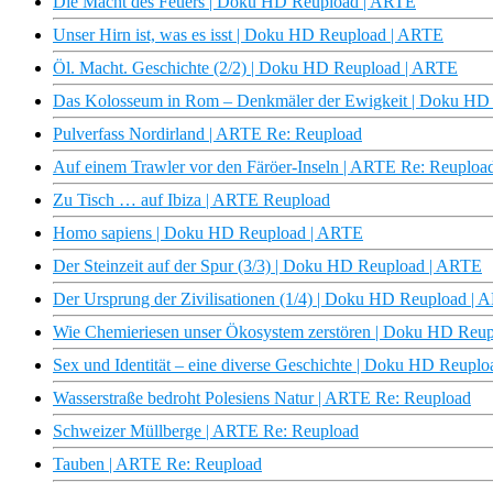
Die Macht des Feuers | Doku HD Reupload | ARTE
Unser Hirn ist, was es isst | Doku HD Reupload | ARTE
Öl. Macht. Geschichte (2/2) | Doku HD Reupload | ARTE
Das Kolosseum in Rom – Denkmäler der Ewigkeit | Doku HD
Pulverfass Nordirland | ARTE Re: Reupload
Auf einem Trawler vor den Färöer-Inseln | ARTE Re: Reuploa
Zu Tisch … auf Ibiza | ARTE Reupload
Homo sapiens | Doku HD Reupload | ARTE
Der Steinzeit auf der Spur (3/3) | Doku HD Reupload | ARTE
Der Ursprung der Zivilisationen (1/4) | Doku HD Reupload |
Wie Chemieriesen unser Ökosystem zerstören | Doku HD Reu
Sex und Identität – eine diverse Geschichte | Doku HD Reupl
Wasserstraße bedroht Polesiens Natur | ARTE Re: Reupload
Schweizer Müllberge | ARTE Re: Reupload
Tauben | ARTE Re: Reupload