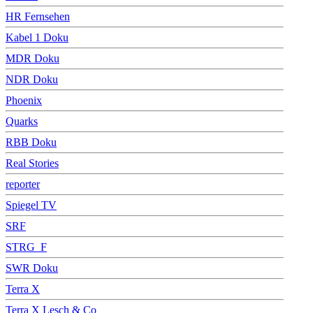
HR Fernsehen
Kabel 1 Doku
MDR Doku
NDR Doku
Phoenix
Quarks
RBB Doku
Real Stories
reporter
Spiegel TV
SRF
STRG_F
SWR Doku
Terra X
Terra X Lesch & Co