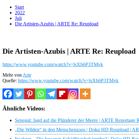
Start
2022
Juli
Die Artisten-Azubis | ARTE Re: Reupload
Die Artisten-Azubis | ARTE Re: Reupload
https://www.youtube.com/watch?v=lsXb6P3TMvk
Mehr von
Arte
Quelle:
https://www.youtube.com/watch?v=lsXb6P3TMvk
Ähnliche Videos:
Senegal: Jagd auf die Plünderer der Meere | ARTE Reportage 
„Die Wilden“ in den Menschenzoos | Doku HD Reupload | A
Insekten – Die besseren Schädlingsbekämpfer? | Doku HD Re