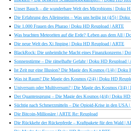
Unser Bauch – die wunderbare Welt des Microbioms | Doku 
Die Erfahrung des Alleinseins – Was uns heilig ist (4/5) | D
Die 1.000 Frauen des Pharao | Doku HD Reupload | ARTE
Was brachten Meteoriten auf die Erde? |Leben aus dem All |
Die neue Welt des Xi Jinping | Doku HD Reupload | ARTE
BlackRock: Die unheimliche Macht eines Finanzkonzerns | 
Sonnenstürme – Die rätselhafte Gefahr | Doku HD Reupload 
Ist Zeit nur eine Illusion? Die Magie des Kosmos (1/4) | Do
Was ist Raum? Die Magie des Kosmos (2/4) | Doku HD Reup
Universum oder Multiversum? | Die Magie des Kosmos (3/4)
Der Quantensprung – Die Magie des Kosmos (4/4) | Doku H
Süchtig nach Schmerzmitteln – Die Opioid-Krise in den USA
Die Bitcoin-Millionäre | ARTE Re: Reupload
Die Rückkehr der Rückepferde – Kraftpakete für den Wald | 