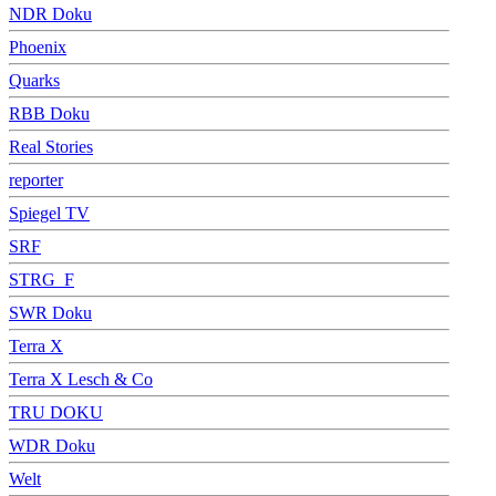
NDR Doku
Phoenix
Quarks
RBB Doku
Real Stories
reporter
Spiegel TV
SRF
STRG_F
SWR Doku
Terra X
Terra X Lesch & Co
TRU DOKU
WDR Doku
Welt