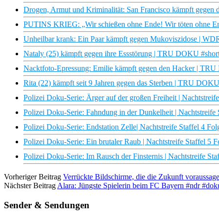
Drogen, Armut und Kriminalität: San Francisco kämpft gegen d
PUTINS KRIEG: „Wir schießen ohne Ende! Wir töten ohne En
Unheilbar krank: Ein Paar kämpft gegen Mukoviszidose | W
Nataly (25) kämpft gegen ihre Essstörung | TRU DOKU #short
Nacktfoto-Epressung: Emilie kämpft gegen den Hacker | TRU
Rita (22) kämpft seit 9 Jahren gegen das Sterben | TRU DOK
Polizei Doku-Serie: Ärger auf der großen Freiheit | Nachtstrei
Polizei Doku-Serie: Fahndung in der Dunkelheit | Nachtstreife
Polizei Doku-Serie: Endstation Zelle| Nachtstreife Staffel 4 F
Polizei Doku-Serie: Ein brutaler Raub | Nachtstreife Staffel 5
Polizei Doku-Serie: Im Rausch der Finsternis | Nachtstreife St
Vorheriger Beitrag
Verrückte Bildschirme, die die Zukunft voraussa
Nächster Beitrag
Alara: Jüngste Spielerin beim FC Bayern #ndr #dok
Sender & Sendungen