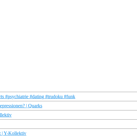
s #psychiatrie #dating #trudoku #funk
Depressionen? | Quarks
lektiv
 | Y-Kollektiv