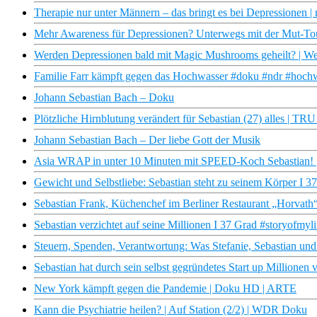
Therapie nur unter Männern – das bringt es bei Depressionen | 
Mehr Awareness für Depressionen? Unterwegs mit der Mut-To
Werden Depressionen bald mit Magic Mushrooms geheilt? | Wel
Familie Farr kämpft gegen das Hochwasser #doku #ndr #hoch
Johann Sebastian Bach – Doku
Plötzliche Hirnblutung verändert für Sebastian (27) alles | 
Johann Sebastian Bach – Der liebe Gott der Musik
Asia WRAP in unter 10 Minuten mit SPEED-Koch Sebastian! |
Gewicht und Selbstliebe: Sebastian steht zu seinem Körper I 3
Sebastian Frank, Küchenchef im Berliner Restaurant „Horvat
Sebastian verzichtet auf seine Millionen I 37 Grad #storyofmyli
Steuern, Spenden, Verantwortung: Was Stefanie, Sebastian und
Sebastian hat durch sein selbst gegründetes Start up Millionen v
New York kämpft gegen die Pandemie | Doku HD | ARTE
Kann die Psychiatrie heilen? | Auf Station (2/2) | WDR Doku