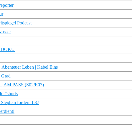
reporter
ur
tspiegel Podcast
wasser
TRU DOKU
 Abenteuer Leben | Kabel Eins
7 Grad
h“ | AM PASS (S02/E03)
fe #shorts
 Stephan fordern I 37
erdient!