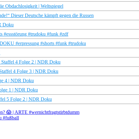
ie Obdachlosigkeit | Weltspiegel
de!“ Dieser Deutsche kämpft gegen die Russen
DR Doku
s #essstörung #trudoku #funk #zdf
 DOKU #erpressung #shorts #funk #trudoku
U
fe Staffel 4 Folge 2 | NDR Doku
 Staffel 4 Folge 3 | NDR Doku
olge 4 | NDR Doku
 Folge 1 | NDR Doku
affel 5 Folge 2 | NDR Doku
gen? 😱 | ARTE #wernichtfragtstirbtdumm
u #fußball