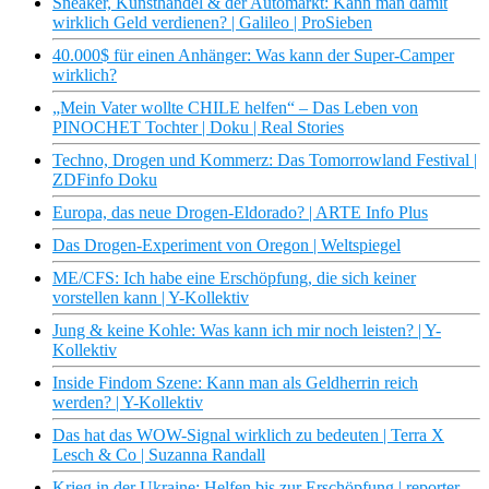
Sneaker, Kunsthandel & der Automarkt: Kann man damit
wirklich Geld verdienen? | Galileo | ProSieben
40.000$ für einen Anhänger: Was kann der Super-Camper
wirklich?
„Mein Vater wollte CHILE helfen“ – Das Leben von
PINOCHET Tochter | Doku | Real Stories
Techno, Drogen und Kommerz: Das Tomorrowland Festival |
ZDFinfo Doku
Europa, das neue Drogen-Eldorado? | ARTE Info Plus
Das Drogen-Experiment von Oregon | Weltspiegel
ME/CFS: Ich habe eine Erschöpfung, die sich keiner
vorstellen kann | Y-Kollektiv
Jung & keine Kohle: Was kann ich mir noch leisten? | Y-
Kollektiv
Inside Findom Szene: Kann man als Geldherrin reich
werden? | Y-Kollektiv
Das hat das WOW-Signal wirklich zu bedeuten | Terra X
Lesch & Co | Suzanna Randall
Krieg in der Ukraine: Helfen bis zur Erschöpfung | reporter