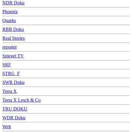
NDR Doku
Phoenix
Quarks
RBB Doku
Real Stories
reporter
Spiegel TV
SRF
STRG_F
SWR Doku
Terra X
Terra X Lesch & Co
TRU DOKU
WDR Doku
Welt