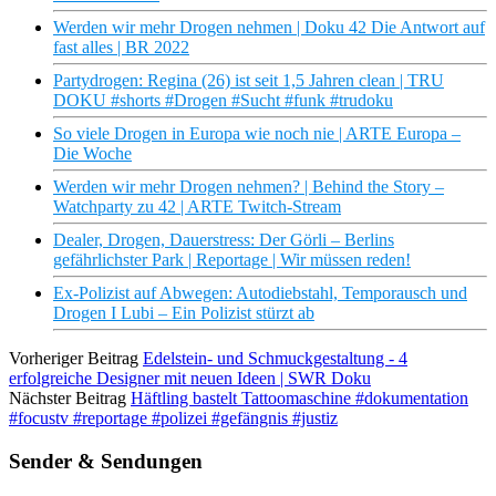
Werden wir mehr Drogen nehmen | Doku 42 Die Antwort auf
fast alles | BR 2022
Partydrogen: Regina (26) ist seit 1,5 Jahren clean | TRU
DOKU #shorts #Drogen #Sucht #funk #trudoku
So viele Drogen in Europa wie noch nie | ARTE Europa –
Die Woche
Werden wir mehr Drogen nehmen? | Behind the Story –
Watchparty zu 42 | ARTE Twitch-Stream
Dealer, Drogen, Dauerstress: Der Görli – Berlins
gefährlichster Park | Reportage | Wir müssen reden!
Ex-Polizist auf Abwegen: Autodiebstahl, Temporausch und
Drogen I Lubi – Ein Polizist stürzt ab
Vorheriger Beitrag
Edelstein- und Schmuckgestaltung - 4
erfolgreiche Designer mit neuen Ideen | SWR Doku
Nächster Beitrag
Häftling bastelt Tattoomaschine #dokumentation
#focustv #reportage #polizei #gefängnis #justiz
Sender & Sendungen