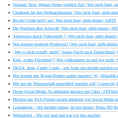
Versaute Tiere: Warum Nemo wirklich floh | Wer nicht fragt, 
Challenge für den Weihnachtsmann | Wer nicht fragt, stirbt 
Bei der Größe hört’s auf | Wer nicht fragt, stirbt dumm | ARTE
Die Wahrheit über Schweiß | Wer nicht fragt, stirbt dumm | A
Aggression durch Videospiele ? | Wer nicht fragt, stirbt dumm
Was können moderne Prothesen? | Wer nicht fragt, stirbt dum
„Wer es nicht schafft, stirbt!“ Jomas Flucht nach Deutschland |
Kein „echter Flüchtling“? Wer willkommen ist und wer nicht 
TikTok, Insta, Candy Crush – wie Apps uns süchtig machen wo
Wer kommt mit, Ryugu-Proben sauber machen? 🧼 | #HaraldLe
Wie uns die Wissenschaft unsterblich machen will | Longevi
Droge Social Media: So abhängig machen uns Likes | ZDFinf
Machen uns Tech-Firmen gezielt abhängig von Social Media 
Legasthenie – Wir dachten immer, du bist dumm | Doku HD R
Weltspiegel – Wer wir sind und was wir hier machen