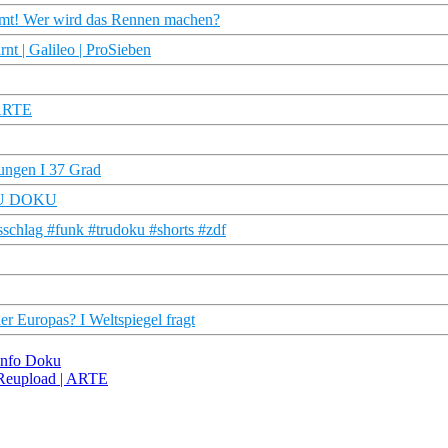
immt! Wer wird das Rennen machen?
nt | Galileo | ProSieben
 ARTE
rungen I 37 Grad
 TRU DOKU
schlag #funk #trudoku #shorts #zdf
r Europas? I Weltspiegel fragt
info Doku
 Reupload | ARTE