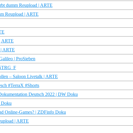
stirbt dumm Reupload | ARTE
dumm Reupload | ARTE
RTE
! | ARTE
m | ARTE
 Galileo | ProSieben
| STRG_F
llen – Saloon Livetalk | ARTE
sch #TerraX #Shorts
ty Dokumentation Deutsch 2022 | DW Doku
o Doku
und Online-Games? | ZDFinfo Doku
eupload | ARTE