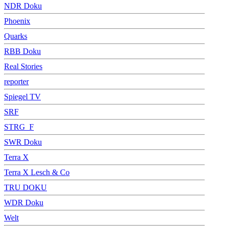
NDR Doku
Phoenix
Quarks
RBB Doku
Real Stories
reporter
Spiegel TV
SRF
STRG_F
SWR Doku
Terra X
Terra X Lesch & Co
TRU DOKU
WDR Doku
Welt