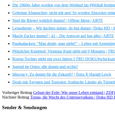
Die 1960er Jahre werden von dem Wettlauf ins #Weltall best
Geheime Absprachen, nicht mit uns! So werden Abzocker enttar
Sind die Bürger wirklich dumm? | Offene Ideen | ARTE
Legasthenie – Wir dachten immer, du bist dumm | Doku HD |
Macht Zucker dumm? | 42 – Die Antwort auf fast alles | ARTE
Panikattacken: “Man denkt, man stirbt!” – Leben mit Angststö
Plötzlicher Kindstod: Virginias Kind stirbt mit 9 Monaten |
Ronjas Tochter stirbt mit zwei Jahren I TRU DOKU#schicksals
Jugend im Osten: alle dumm und rechts?
Idiocracy: Zu dumm für die Zukunft? | Terra X Harald Lesch
Deals mit Ägypten und Tunesien: Arabische Länder als Türstehe
Vorheriger Beitrag
Geburt der Erde: Wie unser Leben entstand | ZDF
Nächster Beitrag
Tonga, die Wucht des Unterseevulkans | Doku HD
Sender & Sendungen