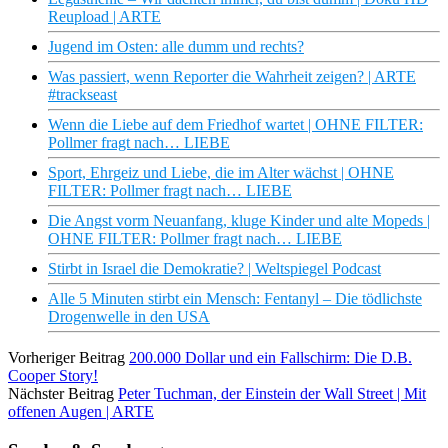
Reupload | ARTE
Jugend im Osten: alle dumm und rechts?
Was passiert, wenn Reporter die Wahrheit zeigen? | ARTE
#trackseast
Wenn die Liebe auf dem Friedhof wartet | OHNE FILTER:
Pollmer fragt nach… LIEBE
Sport, Ehrgeiz und Liebe, die im Alter wächst | OHNE
FILTER: Pollmer fragt nach… LIEBE
Die Angst vorm Neuanfang, kluge Kinder und alte Mopeds |
OHNE FILTER: Pollmer fragt nach… LIEBE
Stirbt in Israel die Demokratie? | Weltspiegel Podcast
Alle 5 Minuten stirbt ein Mensch: Fentanyl – Die tödlichste
Drogenwelle in den USA
Vorheriger Beitrag
200.000 Dollar und ein Fallschirm: Die D.B.
Cooper Story!
Nächster Beitrag
Peter Tuchman, der Einstein der Wall Street | Mit
offenen Augen | ARTE