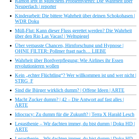
Ramon lebt in Münchens Problemviertel: Die Wahrheit über
Neuperlach | reporter
Kinderarbeit: Die bittere Wahrheit über deinen Schokohasen |
WDR Doku
Müll-Flut: Kann dieser Fluss gerettet werden? Die Wahrheit
über den Rio Las Vacas! | Weltspiegel
Über verpasste Chancen, Hirnforschung und Hypnose |
OHNE FILTER: Pollmer fragt nach… LIEBE
Wahrheit über Bordverpflegung: Wie Airlines ihr Essen
revolutionieren wollen
Kein „echter Flüchtling“? Wer willkommen ist und wer nicht |
STRG_F
Sind die Bürger wirklich dumm? | Offene Ideen | ARTE
Macht Zucker dumm? | 42 – Die Antwort auf fast alles |
ARTE
Idiocracy: Zu dumm für die Zukunft? | Terra X Harald Lesch
Legasthenie – Wir dachten immer, du bist dumm | Doku HD |
ARTE
Legasthenie – Wir dachten immer, du bist dumm | Doku HD