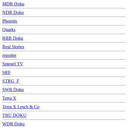
MDR Doku
NDR Doku
Phoenix
Quarks
RBB Doku
Real Stories
reporter
Spiegel TV
SRF
STRG_F
SWR Doku
Terra X
Terra X Lesch & Co
TRU DOKU
WDR Doku