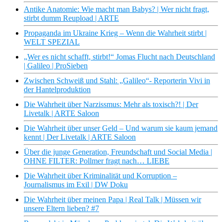
Antike Anatomie: Wie macht man Babys? | Wer nicht fragt,
stirbt dumm Reupload | ARTE
Propaganda im Ukraine Krieg – Wenn die Wahrheit stirbt |
WELT SPEZIAL
„Wer es nicht schafft, stirbt!“ Jomas Flucht nach Deutschland
| Galileo | ProSieben
Zwischen Schweiß und Stahl: „Galileo“- Reporterin Vivi in
der Hantelproduktion
Die Wahrheit über Narzissmus: Mehr als toxisch?! | Der
Livetalk | ARTE Saloon
Die Wahrheit über unser Geld – Und warum sie kaum jemand
kennt | Der Livetalk | ARTE Saloon
Über die junge Generation, Freundschaft und Social Media |
OHNE FILTER: Pollmer fragt nach… LIEBE
Die Wahrheit über Kriminalität und Korruption –
Journalismus im Exil | DW Doku
Die Wahrheit über meinen Papa | Real Talk | Müssen wir
unsere Eltern lieben? #7