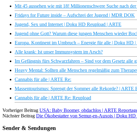
Mit 45 aussehen wie mit 18! Millionenschwere Suche nach de
Fridays for Future inside – Aufschrei der Jugend | MDR DOK
Jugend, Sex und Internet | Doku HD Reupload | ARTE
Jugend ohne Gott? Warum diese jungen Menschen wieder Bock 
Europa. Kontinent im Umbruch – Energie für alle | Doku HD 
Alle krank: Ist unser Immunsystem im Arsch?
Im Gefängnis fürs Schwarzfahren – Sind vor dem Gesetz alle g
Heavy Mental: Sollten alle Menschen regelmäßig zum Therape
Cannabis für alle | ARTE Re:
Massentourismus: Sprengt der Sommer alle Rekorde? | ARTE
Cannabis für alle | ARTE Re: Reupload
Vorheriger Beitrag
USA: Baby Boomer, obdachlos | ARTE Reportag
Nächster Beitrag
Die Ökobestatter von Semur-en-Auxois | Doku HD
Sender & Sendungen