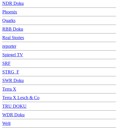
NDR Doku
Phoenix
Quarks
RBB Doku
Real Stories
reporter
Spiegel TV
SRF
STRG_F
SWR Doku
Terra X
Terra X Lesch & Co
TRU DOKU
WDR Doku
Welt