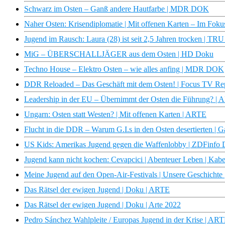
Schwarz im Osten – Ganß andere Hautfarbe | MDR DOK
Naher Osten: Krisendiplomatie | Mit offenen Karten – Im Fok
Jugend im Rausch: Laura (28) ist seit 2,5 Jahren trocken | 
MiG – ÜBERSCHALLJÄGER aus dem Osten | HD Doku
Techno House – Elektro Osten – wie alles anfing | MDR DOK
DDR Reloaded – Das Geschäft mit dem Osten! | Focus TV Re
Leadership in der EU – Übernimmt der Osten die Führung? | 
Ungarn: Osten statt Westen? | Mit offenen Karten | ARTE
Flucht in die DDR – Warum G.I.s in den Osten desertierte
US Kids: Amerikas Jugend gegen die Waffenlobby | ZDFinfo
Jugend kann nicht kochen: Cevapcici | Abenteuer Leben | Kabe
Meine Jugend auf den Open-Air-Festivals | Unsere Geschicht
Das Rätsel der ewigen Jugend | Doku | ARTE
Das Rätsel der ewigen Jugend | Doku | Arte 2022
Pedro Sánchez Wahlpleite / Europas Jugend in der Krise | 