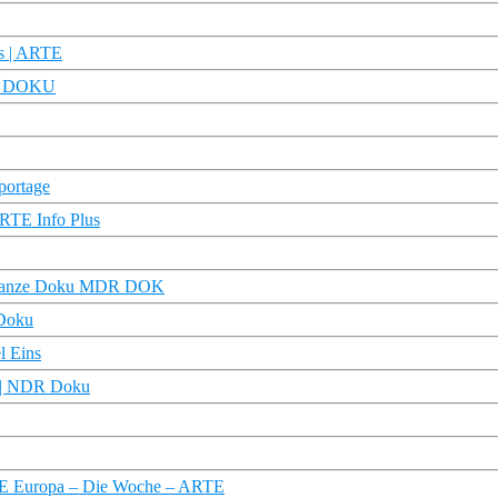
us | ARTE
TRU DOKU
portage
ARTE Info Plus
n | Ganze Doku MDR DOK
 Doku
l Eins
e | NDR Doku
ARTE Europa – Die Woche – ARTE