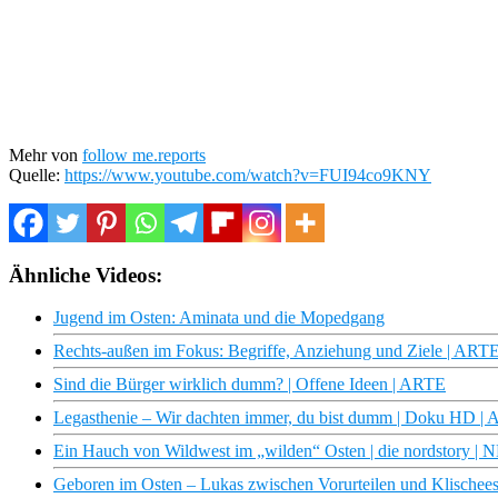
Mehr von
follow me.reports
Quelle:
https://www.youtube.com/watch?v=FUI94co9KNY
Ähnliche Videos:
Jugend im Osten: Aminata und die Mopedgang
Rechts-außen im Fokus: Begriffe, Anziehung und Ziele | ARTE
Sind die Bürger wirklich dumm? | Offene Ideen | ARTE
Legasthenie – Wir dachten immer, du bist dumm | Doku HD |
Ein Hauch von Wildwest im „wilden“ Osten | die nordstory |
Geboren im Osten – Lukas zwischen Vorurteilen und Klischees