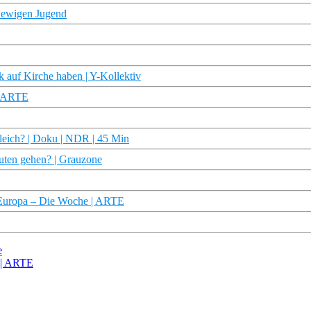
r ewigen Jugend
auf Kirche haben | Y-Kollektiv
| ARTE
leich? | Doku | NDR | 45 Min
uten gehen? | Grauzone
 Europa – Die Woche | ARTE
e
 | ARTE