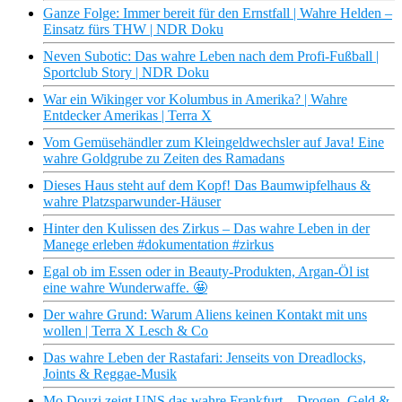
Ganze Folge: Immer bereit für den Ernstfall | Wahre Helden –
Einsatz fürs THW | NDR Doku
Neven Subotic: Das wahre Leben nach dem Profi-Fußball |
Sportclub Story | NDR Doku
War ein Wikinger vor Kolumbus in Amerika? | Wahre
Entdecker Amerikas | Terra X
Vom Gemüsehändler zum Kleingeldwechsler auf Java! Eine
wahre Goldgrube zu Zeiten des Ramadans
Dieses Haus steht auf dem Kopf! Das Baumwipfelhaus &
wahre Platzsparwunder-Häuser
Hinter den Kulissen des Zirkus – Das wahre Leben in der
Manege erleben #dokumentation #zirkus
Egal ob im Essen oder in Beauty-Produkten, Argan-Öl ist
eine wahre Wunderwaffe. 🤩
Der wahre Grund: Warum Aliens keinen Kontakt mit uns
wollen | Terra X Lesch & Co
Das wahre Leben der Rastafari: Jenseits von Dreadlocks,
Joints & Reggae-Musik
Mo Douzi zeigt UNS das wahre Frankfurt – Drogen, Geld &