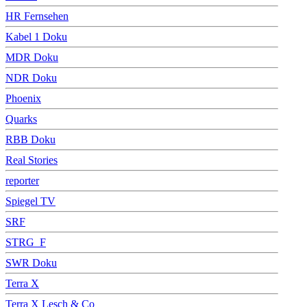
HR Fernsehen
Kabel 1 Doku
MDR Doku
NDR Doku
Phoenix
Quarks
RBB Doku
Real Stories
reporter
Spiegel TV
SRF
STRG_F
SWR Doku
Terra X
Terra X Lesch & Co