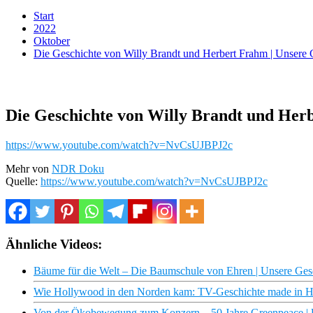
Start
2022
Oktober
Die Geschichte von Willy Brandt und Herbert Frahm | Unsere
Die Geschichte von Willy Brandt und Her
https://www.youtube.com/watch?v=NvCsUJBPJ2c
Mehr von
NDR Doku
Quelle:
https://www.youtube.com/watch?v=NvCsUJBPJ2c
Ähnliche Videos:
Bäume für die Welt – Die Baumschule von Ehren | Unsere Ge
Wie Hollywood in den Norden kam: TV-Geschichte made in 
Von der Ökobewegung zum Konzern – 50 Jahre Greenpeace |