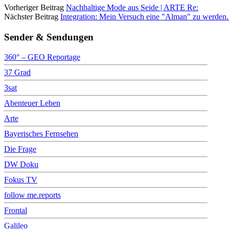
Vorheriger Beitrag
Nachhaltige Mode aus Seide | ARTE Re:
Nächster Beitrag
Integration: Mein Versuch eine "Alman" zu werden
Sender & Sendungen
360° – GEO Reportage
37 Grad
3sat
Abenteuer Leben
Arte
Bayerisches Fernsehen
Die Frage
DW Doku
Fokus TV
follow me.reports
Frontal
Galileo