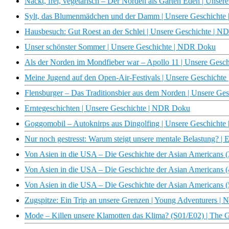
Nackt, frei, vegetarisch – Der Norden als Garten Eden | Unse
Sylt, das Blumenmädchen und der Damm | Unsere Geschicht
Hausbesuch: Gut Roest an der Schlei | Unsere Geschichte | 
Unser schönster Sommer | Unsere Geschichte | NDR Doku
Als der Norden im Mondfieber war – Apollo 11 | Unsere Ges
Meine Jugend auf den Open-Air-Festivals | Unsere Geschicht
Flensburger – Das Traditionsbier aus dem Norden | Unsere G
Erntegeschichten | Unsere Geschichte | NDR Doku
Goggomobil – Autoknirps aus Dingolfing | Unsere Geschichte
Nur noch gestresst: Warum steigt unsere mentale Belastung? | 
Von Asien in die USA – Die Geschichte der Asian Americans 
Von Asien in die USA – Die Geschichte der Asian Americans 
Von Asien in die USA – Die Geschichte der Asian Americans 
Zugspitze: Ein Trip an unsere Grenzen | Young Adventurers 
Mode – Killen unsere Klamotten das Klima? (S01/E02) | The