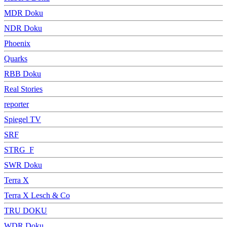
MDR Doku
NDR Doku
Phoenix
Quarks
RBB Doku
Real Stories
reporter
Spiegel TV
SRF
STRG_F
SWR Doku
Terra X
Terra X Lesch & Co
TRU DOKU
WDR Doku