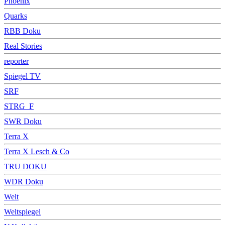
Phoenix
Quarks
RBB Doku
Real Stories
reporter
Spiegel TV
SRF
STRG_F
SWR Doku
Terra X
Terra X Lesch & Co
TRU DOKU
WDR Doku
Welt
Weltspiegel