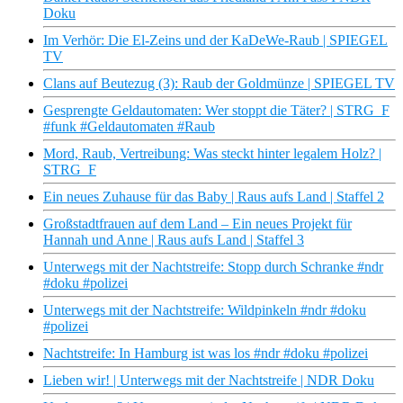
Doku
Im Verhör: Die El-Zeins und der KaDeWe-Raub | SPIEGEL
TV
Clans auf Beutezug (3): Raub der Goldmünze | SPIEGEL TV
Gesprengte Geldautomaten: Wer stoppt die Täter? | STRG_F
#funk #Geldautomaten #Raub
Mord, Raub, Vertreibung: Was steckt hinter legalem Holz? |
STRG_F
Ein neues Zuhause für das Baby | Raus aufs Land | Staffel 2
Großstadtfrauen auf dem Land – Ein neues Projekt für
Hannah und Anne | Raus aufs Land | Staffel 3
Unterwegs mit der Nachtstreife: Stopp durch Schranke #ndr
#doku #polizei
Unterwegs mit der Nachtstreife: Wildpinkeln #ndr #doku
#polizei
Nachtstreife: In Hamburg ist was los #ndr #doku #polizei
Lieben wir! | Unterwegs mit der Nachtstreife | NDR Doku