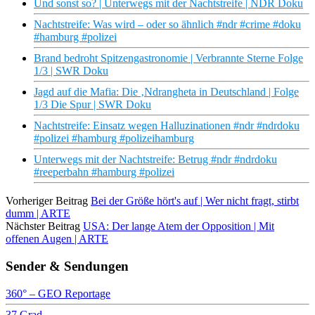
Und sonst so? | Unterwegs mit der Nachtstreife | NDR Doku
Nachtstreife: Was wird – oder so ähnlich #ndr #crime #doku
#hamburg #polizei
Brand bedroht Spitzengastronomie | Verbrannte Sterne Folge
1/3 | SWR Doku
Jagd auf die Mafia: Die ‚Ndrangheta in Deutschland | Folge
1/3 Die Spur | SWR Doku
Nachtstreife: Einsatz wegen Halluzinationen #ndr #ndrdoku
#polizei #hamburg #polizeihamburg
Unterwegs mit der Nachtstreife: Betrug #ndr #ndrdoku
#reeperbahn #hamburg #polizei
Vorheriger Beitrag
Bei der Größe hört's auf | Wer nicht fragt, stirbt
dumm | ARTE
Nächster Beitrag
USA: Der lange Atem der Opposition | Mit
offenen Augen | ARTE
Sender & Sendungen
360° – GEO Reportage
37 Grad