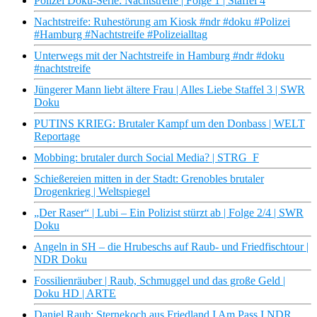
Polizei Doku-Serie: Nachtstreife | Folge 1 | Staffel 4
Nachtstreife: Ruhestörung am Kiosk #ndr #doku #Polizei
#Hamburg #Nachtstreife #Polizeialltag
Unterwegs mit der Nachtstreife in Hamburg #ndr #doku
#nachtstreife
Jüngerer Mann liebt ältere Frau | Alles Liebe Staffel 3 | SWR
Doku
PUTINS KRIEG: Brutaler Kampf um den Donbass | WELT
Reportage
Mobbing: brutaler durch Social Media? | STRG_F
Schießereien mitten in der Stadt: Grenobles brutaler
Drogenkrieg | Weltspiegel
„Der Raser“ | Lubi – Ein Polizist stürzt ab | Folge 2/4 | SWR
Doku
Angeln in SH – die Hrubeschs auf Raub- und Friedfischtour |
NDR Doku
Fossilienräuber | Raub, Schmuggel und das große Geld |
Doku HD | ARTE
Daniel Raub: Sternekoch aus Friedland I Am Pass I NDR