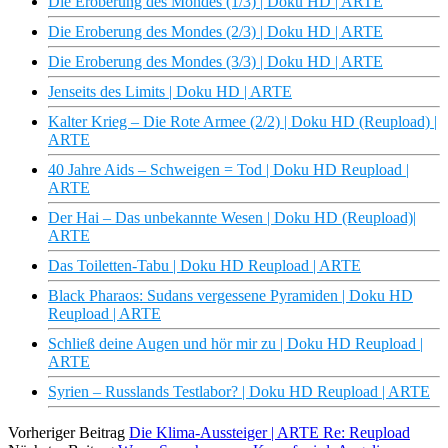
Die Eroberung des Mondes (1/3) | Doku HD | ARTE
Die Eroberung des Mondes (2/3) | Doku HD | ARTE
Die Eroberung des Mondes (3/3) | Doku HD | ARTE
Jenseits des Limits | Doku HD | ARTE
Kalter Krieg – Die Rote Armee (2/2) | Doku HD (Reupload) |
ARTE
40 Jahre Aids – Schweigen = Tod | Doku HD Reupload |
ARTE
Der Hai – Das unbekannte Wesen | Doku HD (Reupload)|
ARTE
Das Toiletten-Tabu | Doku HD Reupload | ARTE
Black Pharaos: Sudans vergessene Pyramiden | Doku HD
Reupload | ARTE
Schließ deine Augen und hör mir zu | Doku HD Reupload |
ARTE
Syrien – Russlands Testlabor? | Doku HD Reupload | ARTE
Vorheriger Beitrag
Die Klima-Aussteiger | ARTE Re: Reupload