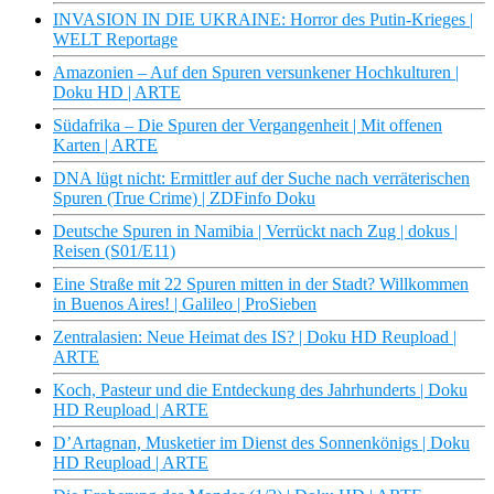
INVASION IN DIE UKRAINE: Horror des Putin-Krieges |
WELT Reportage
Amazonien – Auf den Spuren versunkener Hochkulturen |
Doku HD | ARTE
Südafrika – Die Spuren der Vergangenheit | Mit offenen
Karten | ARTE
DNA lügt nicht: Ermittler auf der Suche nach verräterischen
Spuren (True Crime) | ZDFinfo Doku
Deutsche Spuren in Namibia | Verrückt nach Zug | dokus |
Reisen (S01/E11)
Eine Straße mit 22 Spuren mitten in der Stadt? Willkommen
in Buenos Aires! | Galileo | ProSieben
Zentralasien: Neue Heimat des IS? | Doku HD Reupload |
ARTE
Koch, Pasteur und die Entdeckung des Jahrhunderts | Doku
HD Reupload | ARTE
D’Artagnan, Musketier im Dienst des Sonnenkönigs | Doku
HD Reupload | ARTE