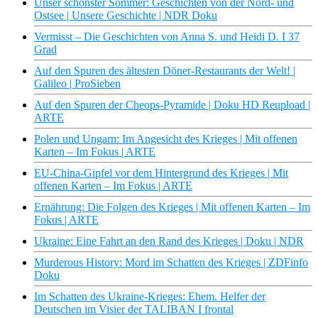
Unser schönster Sommer: Geschichten von der Nord- und
Ostsee | Unsere Geschichte | NDR Doku
Vermisst – Die Geschichten von Anna S. und Heidi D. I 37
Grad
Auf den Spuren des ältesten Döner-Restaurants der Welt! |
Galileo | ProSieben
Auf den Spuren der Cheops-Pyramide | Doku HD Reupload |
ARTE
Polen und Ungarn: Im Angesicht des Krieges | Mit offenen
Karten – Im Fokus | ARTE
EU-China-Gipfel vor dem Hintergrund des Krieges | Mit
offenen Karten – Im Fokus | ARTE
Ernährung: Die Folgen des Krieges | Mit offenen Karten – Im
Fokus | ARTE
Ukraine: Eine Fahrt an den Rand des Krieges | Doku | NDR
Murderous History: Mord im Schatten des Krieges | ZDFinfo
Doku
Im Schatten des Ukraine-Krieges: Ehem. Helfer der
Deutschen im Visier der TALIBAN I frontal