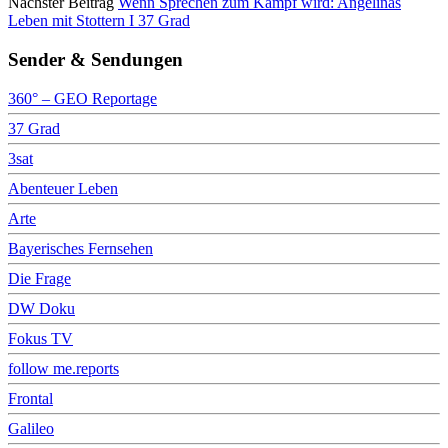
Nächster Beitrag
Wenn Sprechen zum Kampf wird: Angelinas
Leben mit Stottern I 37 Grad
Sender & Sendungen
360° – GEO Reportage
37 Grad
3sat
Abenteuer Leben
Arte
Bayerisches Fernsehen
Die Frage
DW Doku
Fokus TV
follow me.reports
Frontal
Galileo