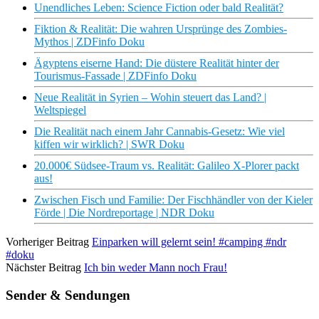
Unendliches Leben: Science Fiction oder bald Realität?
Fiktion & Realität: Die wahren Ursprünge des Zombies-
Mythos | ZDFinfo Doku
Ägyptens eiserne Hand: Die düstere Realität hinter der
Tourismus-Fassade | ZDFinfo Doku
Neue Realität in Syrien – Wohin steuert das Land? |
Weltspiegel
Die Realität nach einem Jahr Cannabis-Gesetz: Wie viel
kiffen wir wirklich? | SWR Doku
20.000€ Südsee-Traum vs. Realität: Galileo X-Plorer packt
aus!
Zwischen Fisch und Familie: Der Fischhändler von der Kieler
Förde | Die Nordreportage | NDR Doku
Vorheriger Beitrag
Einparken will gelernt sein! #camping #ndr
#doku
Nächster Beitrag
Ich bin weder Mann noch Frau!
Sender & Sendungen