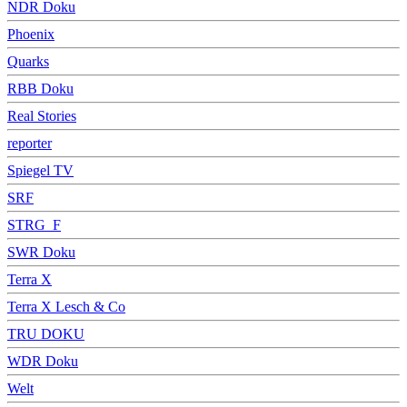
NDR Doku
Phoenix
Quarks
RBB Doku
Real Stories
reporter
Spiegel TV
SRF
STRG_F
SWR Doku
Terra X
Terra X Lesch & Co
TRU DOKU
WDR Doku
Welt