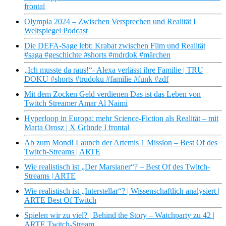
frontal
Olympia 2024 – Zwischen Versprechen und Realität I
Weltspiegel Podcast
Die DEFA-Sage lebt: Krabat zwischen Film und Realität
#saga #geschichte #shorts #mdrdok #märchen
„Ich musste da raus!“- Alexa verlässt ihre Familie | TRU
DOKU #shorts #trudoku #familie #funk #zdf
Mit dem Zocken Geld verdienen Das ist das Leben von
Twitch Streamer Amar Al Naimi
Hyperloop in Europa: mehr Science-Fiction als Realität – mit
Marta Orosz | X Gründe I frontal
Ab zum Mond! Launch der Artemis 1 Mission – Best Of des
Twitch-Streams | ARTE
Wie realistisch ist „Der Marsianer“? – Best Of des Twitch-
Streams | ARTE
Wie realistisch ist „Interstellar“? | Wissenschaftlich analysiert |
ARTE Best Of Twitch
Spielen wir zu viel? | Behind the Story – Watchparty zu 42 |
ARTE Twitch-Stream