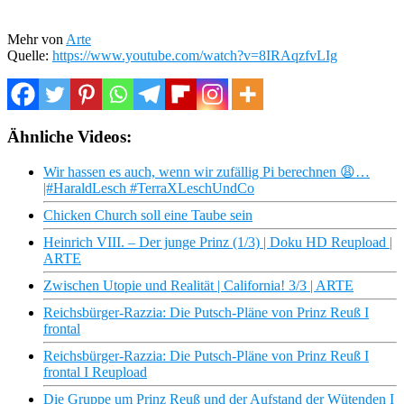
Mehr von
Arte
Quelle:
https://www.youtube.com/watch?v=8IRAqzfvLIg
Ähnliche Videos:
Wir hassen es auch, wenn wir zufällig Pi berechnen 😩…
|#HaraldLesch #TerraXLeschUndCo
Chicken Church soll eine Taube sein
Heinrich VIII. – Der junge Prinz (1/3) | Doku HD Reupload |
ARTE
Zwischen Utopie und Realität | California! 3/3 | ARTE
Reichsbürger-Razzia: Die Putsch-Pläne von Prinz Reuß I
frontal
Reichsbürger-Razzia: Die Putsch-Pläne von Prinz Reuß I
frontal I Reupload
Die Gruppe um Prinz Reuß und der Aufstand der Wütenden I