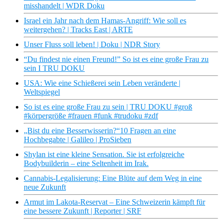
misshandelt | WDR Doku
Israel ein Jahr nach dem Hamas-Angriff: Wie soll es
weitergehen? | Tracks East | ARTE
Unser Fluss soll leben! | Doku | NDR Story
“Du findest nie einen Freund!” So ist es eine große Frau zu
sein I TRU DOKU
USA: Wie eine Schießerei sein Leben veränderte |
Weltspiegel
So ist es eine große Frau zu sein | TRU DOKU #groß
#körpergröße #frauen #funk #trudoku #zdf
„Bist du eine Besserwisserin?“10 Fragen an eine
Hochbegabte | Galileo | ProSieben
Shylan ist eine kleine Sensation. Sie ist erfolgreiche
Bodybuilderin – eine Seltenheit im Irak.
Cannabis-Legalisierung: Eine Blüte auf dem Weg in eine
neue Zukunft
Armut im Lakota-Reservat – Eine Schweizerin kämpft für
eine bessere Zukunft | Reporter | SRF