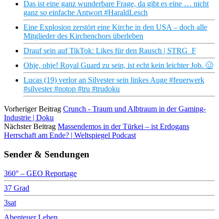
Das ist eine ganz wunderbare Frage, da gibt es eine … nicht
ganz so einfache Antwort #HaraldLesch
Eine Explosion zerstört eine Kirche in den USA – doch alle
Mitglieder des Kirchenchors überleben
Drauf sein auf TikTok: Likes für den Rausch | STRG_F
Ohje, ohje! Royal Guard zu sein, ist echt kein leichter Job. 🥴
Lucas (19) verlor an Silvester sein linkes Auge #feuerwerk
#silvester #notop #tru #trudoku
Vorheriger Beitrag
Crunch - Traum und Albtraum in der Gaming-
Industrie | Doku
Nächster Beitrag
Massendemos in der Türkei – ist Erdogans
Herrschaft am Ende? | Weltspiegel Podcast
Sender & Sendungen
360° – GEO Reportage
37 Grad
3sat
Abenteuer Leben