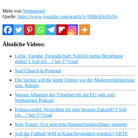
Mehr von
Weltspiegel
Quelle:
https://www.youtube.com/watch?v=Pi6KhNrHsVo
Ähnliche Videos:
Liebe, Familie, Freundschaft: Soll ich meine Beziehung
retten? I Soll ich…? bei 37 Grad
Surf Church in Portugal
Die Spritze soll die letzte Option vor der Magenverkleinerung
sein. #shorts
Warum Albanien der Türsteher für die EU sein soll |
Weltspiegel Podcast
Klimawandel: Verzichten für eine bessere Zukunft? I Soll
ich…? bei 37 Grad
Sein Traum: Arzt sein trotz Hauptschulabschluss | reporter
Soll die Fußball-WM in Katar boykottiert werden?| ARTE