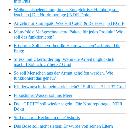
Info Plus
Weihnachtsbeleuchtung in der Energiekrise: Hamburg soll
leuchten | Die Nordreportage | NDR Doku
Angeln nur zum Spaß: Was soll Catch & Release? | STRG_F
Manyfolds: Maßgeschneiderte Pakete für jedes Produkt! Wie
soll das funktionieren?
Friseurin: Soll ich vorher die Haare waschen? #shorts I Die
Frage
Stress und Überforderung: Wenn die Arbeit unglücklich
macht I Soll ich…? bei 37 Grad
So soll Menschen aus der Armut geholfen werden. Wie
funktioniert das genau?
Kinderwunsch: Ja, nein – vielleicht? I Soll ich…? bei 37 Grad
Fukushima-Wasser soll ins Meer
Die „GREIF“ soll wieder segeln | Die Nordreportage | NDR
Doku
Soll man mit Rechten reden? #shorts
Das Böse soll nicht siegen: Er wurde von seinen Eltern