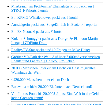
Missbrauch im Profitennis? Ehemaliger Profi packt aus |
STRG_F #shorts #tennis
Ein KPMG Whistleblower packt aus I frontal
Aussteigerin packt aus: So gefährlich ist Esoterik | reporter
Ein Ex-Neonazi packt aus #shorts
Kokain-Schmuggler packt aus: Der große Plan von Martin
Lepage | ZDFinfo Doku
Reality-TV-Star packt aus! 10 Fragen an Mike Heiter
Größter VR-Park der Welt: Auf über 7.000m² verschmelzen
Realität und Fantasie! | Galileo | ProSieben
20.000 Menschen unter einem Dach: Zu Gast im größten
Wohnhaus der Welt
😮20.000 Menschen unter einem Dach
Botswana schickt 20.000 Elefanten nach Deutschland?
Von Luxus-Pools bis 20.000$ Joints: Eine Welt in der Geld
keine Grenzen kennt!
Luxus hat seinen Preis: Wohnen in Monaco für 20.000 €/m²!