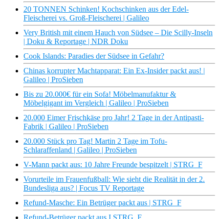
20 TONNEN Schinken! Kochschinken aus der Edel-
Fleischerei vs. Groß-Fleischerei | Galileo
Very British mit einem Hauch von Südsee – Die Scilly-Inseln
| Doku & Reportage | NDR Doku
Cook Islands: Paradies der Südsee in Gefahr?
Chinas korrupter Machtapparat: Ein Ex-Insider packt aus! |
Galileo | ProSieben
Bis zu 20.000€ für ein Sofa! Möbelmanufaktur &
Möbelgigant im Vergleich | Galileo | ProSieben
20.000 Eimer Frischkäse pro Jahr! 2 Tage in der Antipasti-
Fabrik | Galileo | ProSieben
20.000 Stück pro Tag! Martin 2 Tage im Tofu-
Schlaraffenland | Galileo | ProSieben
V-Mann packt aus: 10 Jahre Freunde bespitzelt | STRG_F
Vorurteile im Frauenfußball: Wie sieht die Realität in der 2.
Bundesliga aus? | Focus TV Reportage
Refund-Masche: Ein Betrüger packt aus | STRG_F
Refund-Betrüger packt aus I STRG_F