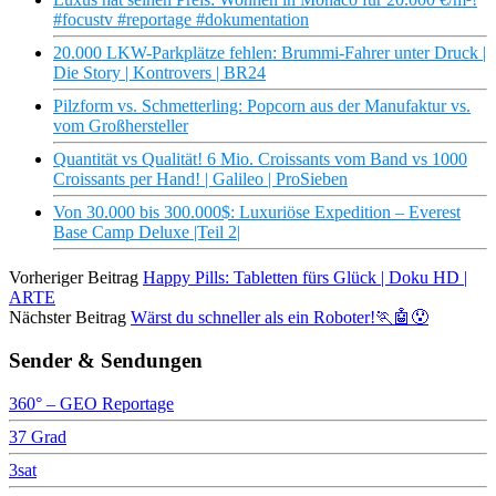
#focustv #reportage #dokumentation
20.000 LKW-Parkplätze fehlen: Brummi-Fahrer unter Druck |
Die Story | Kontrovers | BR24
Pilzform vs. Schmetterling: Popcorn aus der Manufaktur vs.
vom Großhersteller
Quantität vs Qualität! 6 Mio. Croissants vom Band vs 1000
Croissants per Hand! | Galileo | ProSieben
Von 30.000 bis 300.000$: Luxuriöse Expedition – Everest
Base Camp Deluxe |Teil 2|
Vorheriger Beitrag
Happy Pills: Tabletten fürs Glück | Doku HD |
ARTE
Nächster Beitrag
Wärst du schneller als ein Roboter!🏃🤖😯
Sender & Sendungen
360° – GEO Reportage
37 Grad
3sat