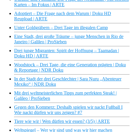
Karten – Im Fokus | ARTE
Adoptiert – Die Frage nach dem Warum | Doku HD
Reupload | ARTE
Unter Goldgräbern – Drei Tage im illegalen Camp
Eine Stadt, drei große Träume – junge Menschen in Rio de
Janeiro | Galileo | ProSieben
Drei junge Migranten: Spirit der Hoffnung – Taamadan |
Doku HD | ARTE
Woodstock – Drei Tage, die eine Generation prägten | Doku
& Reportage | NDR Doku
In der Stadt der drei Geschlechter | Sara Nuru „Abenteuer
Mexiko“ | NDR Doku
Mit drei weltmeisterlichen Tipps zum perfekten Steak! |
Galileo | ProSieben
Gegen den Kommerz: Deshalb spielen wir nackt Fußball I
Wie nackt dürfen wir uns zeigen? #7
Tiere wie wir | Wen dürfen wir essen? (3/5) | ARTE
Weltspiegel – Wer wir sind und was wir hier machen