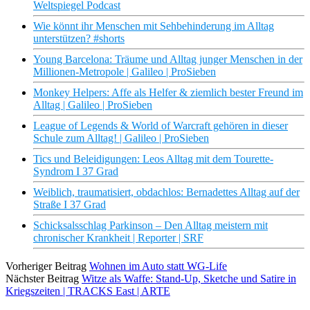
Weltspiegel Podcast
Wie könnt ihr Menschen mit Sehbehinderung im Alltag
unterstützen? #shorts
Young Barcelona: Träume und Alltag junger Menschen in der
Millionen-Metropole | Galileo | ProSieben
Monkey Helpers: Affe als Helfer & ziemlich bester Freund im
Alltag | Galileo | ProSieben
League of Legends & World of Warcraft gehören in dieser
Schule zum Alltag! | Galileo | ProSieben
Tics und Beleidigungen: Leos Alltag mit dem Tourette-
Syndrom I 37 Grad
Weiblich, traumatisiert, obdachlos: Bernadettes Alltag auf der
Straße I 37 Grad
Schicksalsschlag Parkinson – Den Alltag meistern mit
chronischer Krankheit | Reporter | SRF
Vorheriger Beitrag
Wohnen im Auto statt WG-Life
Nächster Beitrag
Witze als Waffe: Stand-Up, Sketche und Satire in
Kriegszeiten | TRACKS East | ARTE