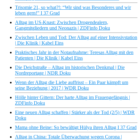
Trisomie 21, so what?!: “Wir sind was Besonderes und wir
leben gern!” I 37 Grad
Alltag im US-Knast: Zwischen Drogendealern,
Gangmitgliedern und Neonazis | ZDFinfo Doku
Zwischen Leben und Tod: Der Alltag auf einer Intensivstation
| Die Klinik | Kabel Eins
Praktisches Jahr in der Notaufnahme: Teresas Alltag mit den
Patienten | Die Klinik | Kabel Eins
Die Deichstraße – Alltag im historischen Denkmal | Die
Nordreportage | NDR Doku
Wenn der Alltag die Liebe auffrisst – Ein Paar kämpft um
seine Beziehung | 2017 | WDR Doku
Hölle hinter Gittern: Der harte Alltag im Frauengefängnis |
ZDFinfo Doku
Eine neuen Alltag schaffen | Stärker als der Tod (2/5) | WDR
Doku
Mama ohne Beine: So bewältigt Hülya ihren Alltag I 37 Grad
Alltag in China: Totale Überwachung wegen Corona |