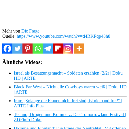
Mehr von
Die Frage
Quelle:
https://www.youtube.com/watch?v=d4RKPqp48h8
Ähnliche Videos:
Israel als Besatzungsmacht – Soldaten erzählen (2/2) | Doku
HD | ARTE
Black Far West – Nicht alle Cowboys waren weiß | Doku HD
| ARTE
Iran: „Solange die Frauen nicht frei sind, ist niemand frei!“ |
ARTE Info Plus
Techno, Drogen und Kommerz: Das Tomorrowland Festival |
ZDFinfo Doku
Ukraine und Finnland: Die Frage der Neutralität | Mit offenen