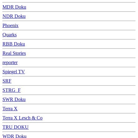
MDR Doku
NDR Doku
Phoenix
Quarks
RBB Doku
Real Stories
reporter
Spiegel TV
SRF
STRG_F
SWR Doku
Terra X
Terra X Lesch & Co
TRU DOKU
WDR Doku