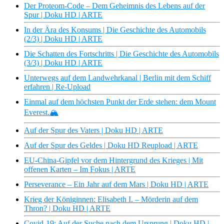
Der Proteom-Code – Dem Geheimnis des Lebens auf der
Spur | Doku HD | ARTE
In der Ära des Konsums | Die Geschichte des Automobils
(2/3) | Doku HD | ARTE
Die Schatten des Fortschritts | Die Geschichte des Automobils
(3/3) | Doku HD | ARTE
Unterwegs auf dem Landwehrkanal | Berlin mit dem Schiff
erfahren | Re-Upload
Einmal auf dem höchsten Punkt der Erde stehen: dem Mount
Everest.🏔️
Auf der Spur des Vaters | Doku HD | ARTE
Auf der Spur des Geldes | Doku HD Reupload | ARTE
EU-China-Gipfel vor dem Hintergrund des Krieges | Mit
offenen Karten – Im Fokus | ARTE
Perseverance – Ein Jahr auf dem Mars | Doku HD | ARTE
Krieg der Königinnen: Elisabeth I. – Mörderin auf dem
Thron? | Doku HD | ARTE
Covid-19: Auf der Suche nach dem Ursprung | Doku HD |